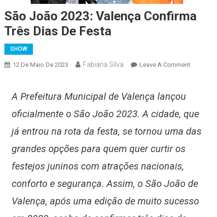
São João 2023: Valença Confirma
Três Dias De Festa
SHOW
Fabiana Silva
On
12 De Maio De 2023
Leave A Comment
São
João
A Prefeitura Municipal de Valença lançou
2023:
Valença
oficialmente o São João 2023. A cidade, que
Confirma
já entrou na rota da festa, se tornou uma das
Três
Dias
grandes opções para quem quer curtir os
De
festejos juninos com atrações nacionais,
Festa
conforto e segurança. Assim, o São João de
Valença, após uma edição de muito sucesso