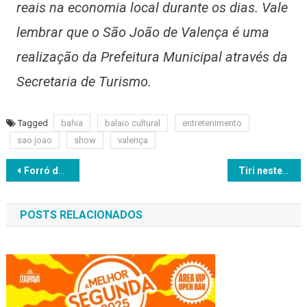
reais na economia local durante os dias. Vale
lembrar que o São João de Valença é uma
realização da Prefeitura Municipal através da
Secretaria de Turismo.
Tagged
bahia
balaio cultural
entretenimento
sao joao
show
valença
Navegação
Forró do Bongo confirma show da dupla fenômeno Iguinho & Lulinha
Tiri neste sábado no Pelourinho
de
POSTS RELACIONADOS
Post