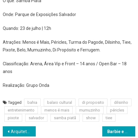
O que: Samba Piatã
Onde: Parque de Exposições Salvador
Quando: 23 de julho | 12h
Atrações: Menos é Mais, Péricles, Turma do Pagode, Dilsinho, Tiee,
Pixote, Belo, Mumuzinho, Di Propósito e Ferrugem.
Classificação: Arena, Área Vip e Front – 14 anos / Open Bar – 18
anos
Realização: Grupo Onda
Tagged
bahia
balaio cultural
di proposito
dilsinho
entretenimento
menos é mais
mumuzinho
péricles
pixote
salvador
samba piatã
show
tiee
Navegação
Arquiteto Márcio Davi na CASACOR Bahia 2023
Barbie e Oppenheimer: a dupla mais esperada do semestre chega às telas da UCI Orient