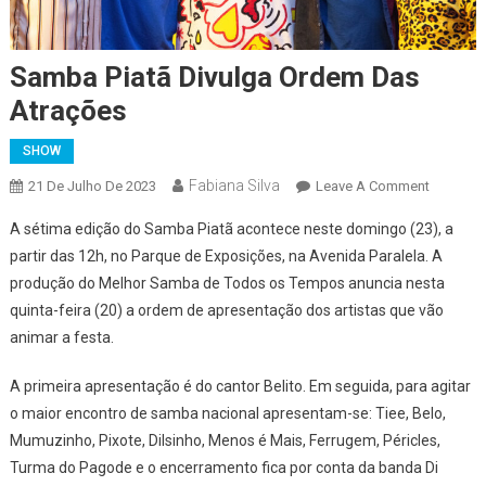
Samba Piatã Divulga Ordem Das
Atrações
SHOW
Fabiana Silva
On
21 De Julho De 2023
Leave A Comment
Samba
A sétima edição do Samba Piatã acontece neste domingo (23), a
Piatã
partir das 12h, no Parque de Exposições, na Avenida Paralela. A
Divulga
produção do Melhor Samba de Todos os Tempos anuncia nesta
Ordem
quinta-feira (20) a ordem de apresentação dos artistas que vão
Das
Atraçõe
animar a festa.
A primeira apresentação é do cantor Belito. Em seguida, para agitar
o maior encontro de samba nacional apresentam-se: Tiee, Belo,
Mumuzinho, Pixote, Dilsinho, Menos é Mais, Ferrugem, Péricles,
Turma do Pagode e o encerramento fica por conta da banda Di