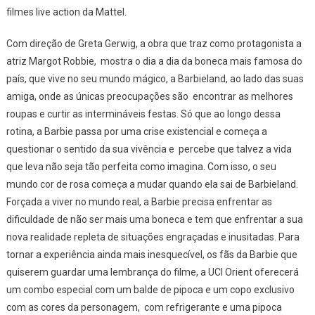
Às
filmes live action da Mattel.
Telas
Da
Com direção de Greta Gerwig, a obra que traz como protagonista a
UCI
atriz Margot Robbie, mostra o dia a dia da boneca mais famosa do
Orient
país, que vive no seu mundo mágico, a Barbieland, ao lado das suas
amiga, onde as únicas preocupações são encontrar as melhores
roupas e curtir as intermináveis festas. Só que ao longo dessa
rotina, a Barbie passa por uma crise existencial e começa a
questionar o sentido da sua vivência e percebe que talvez a vida
que leva não seja tão perfeita como imagina. Com isso, o seu
mundo cor de rosa começa a mudar quando ela sai de Barbieland.
Forçada a viver no mundo real, a Barbie precisa enfrentar as
dificuldade de não ser mais uma boneca e tem que enfrentar a sua
nova realidade repleta de situações engraçadas e inusitadas. Para
tornar a experiência ainda mais inesquecível, os fãs da Barbie que
quiserem guardar uma lembrança do filme, a UCI Orient oferecerá
um combo especial com um balde de pipoca e um copo exclusivo
com as cores da personagem, com refrigerante e uma pipoca