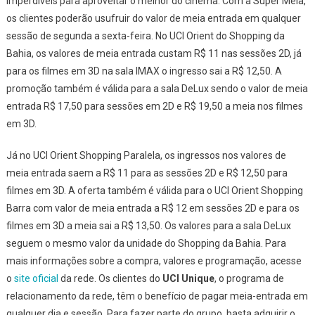
imperdíveis para aproveitar o melhor do cinema. Com a Super Meia,
os clientes poderão usufruir do valor de meia entrada em qualquer
sessão de segunda a sexta-feira. No UCI Orient do Shopping da
Bahia, os valores de meia entrada custam R$ 11 nas sessões 2D, já
para os filmes em 3D na sala IMAX o ingresso sai a R$ 12,50. A
promoção também é válida para a sala DeLux sendo o valor de meia
entrada R$ 17,50 para sessões em 2D e R$ 19,50 a meia nos filmes
em 3D.
Já no UCI Orient Shopping Paralela, os ingressos nos valores de
meia entrada saem a R$ 11 para as sessões 2D e R$ 12,50 para
filmes em 3D. A oferta também é válida para o UCI Orient Shopping
Barra com valor de meia entrada a R$ 12 em sessões 2D e para os
filmes em 3D a meia sai a R$ 13,50. Os valores para a sala DeLux
seguem o mesmo valor da unidade do Shopping da Bahia. Para
mais informações sobre a compra, valores e programação, acesse
o
site oficial
da rede. Os clientes do
UCI Unique
, o programa de
relacionamento da rede, têm o benefício de pagar meia-entrada em
qualquer dia e sessão. Para fazer parte do grupo, basta adquirir o