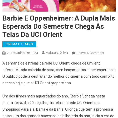
Barbie E Oppenheimer: A Dupla Mais
Esperada Do Semestre Chega Às
Telas Da UCI Orient
CINEMA E TEATRO
Fabiana Silva
On
21 De Julho De 2023
Leave A Comment
Barbie
A semana de estreias da rede UCI Orient, chega de um jeito
E
diferente, toda colorida de rosa, com lançamentos super esperados.
Oppenh
O público poderá desfrutar do melhor do cinema com todo conforto
A
e tecnologia que a UCI Orient proporciona.
Dupla
Mais
Esperad
Um dos filmes mais aguardados do ano, “Barbie”, chega nesta
Do
quinta-feira, dia 20 de julho, às telas da rede UCI Orient dos
Semest
Shoppings Paralela, Barra e da Bahia. O longa que tem a promessa
Chega
de ser um dos grandes sucessos de bilheteria do ano, inicia a era de