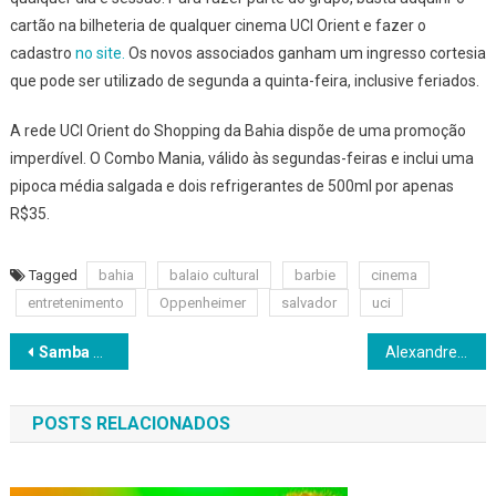
cartão na bilheteria de qualquer cinema UCI Orient e fazer o
cadastro
no site.
Os novos associados ganham um ingresso cortesia
que pode ser utilizado de segunda a quinta-feira, inclusive feriados.
A rede UCI Orient do Shopping da Bahia dispõe de uma promoção
imperdível. O Combo Mania, válido às segundas-feiras e inclui uma
pipoca média salgada e dois refrigerantes de 500ml por apenas
R$35.
Tagged
bahia
balaio cultural
barbie
cinema
entretenimento
Oppenheimer
salvador
uci
Navegação
Samba Piatã divulga ordem das atrações
Alexandre Pires no Armazém Convention em agosto
de
POSTS RELACIONADOS
Post