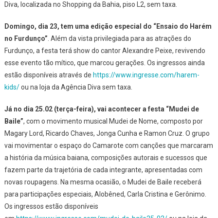
Diva, localizada no Shopping da Bahia, piso L2, sem taxa.
O
Espa
Domingo, dia 23, tem uma edição especial do “Ensaio do Harém
Do
no Furdunço”
. Além da vista privilegiada para as atrações do
Cama
Furdunço, a festa terá show do cantor Alexandre Peixe, revivendo
Haré
esse evento tão mítico, que marcou gerações. Os ingressos ainda
estão disponíveis através de
https://www.ingresse.com/harem-
kids/
ou na loja da Agência Diva sem taxa.
Já no dia 25.02 (terça-feira), vai acontecer
a festa “Mudei de
Baile”
, com o movimento musical Mudei de Nome, composto por
Magary Lord, Ricardo Chaves, Jonga Cunha e Ramon Cruz. O grupo
vai movimentar o espaço do Camarote com canções que marcaram
a história da música baiana, composições autorais e sucessos que
fazem parte da trajetória de cada integrante, apresentadas com
novas roupagens. Na mesma ocasião, o Mudei de Baile receberá
para participações especiais, Alobêned, Carla Cristina e Gerônimo.
Os ingressos estão disponíveis