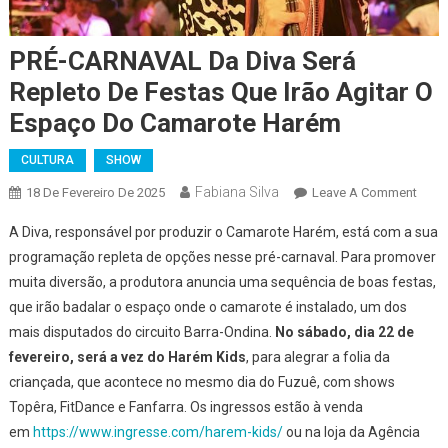
PRÉ-CARNAVAL Da Diva Será
Repleto De Festas Que Irão Agitar O
Espaço Do Camarote Harém
CULTURA
SHOW
Fabiana Silva
On
18 De Fevereiro De 2025
Leave A Comment
PRÉ-
A Diva, responsável por produzir o Camarote Harém, está com a sua
CAR
programação repleta de opções nesse pré-carnaval. Para promover
Da
muita diversão, a produtora anuncia uma sequência de boas festas,
Diva
que irão badalar o espaço onde o camarote é instalado, um dos
Será
Repl
mais disputados do circuito Barra-Ondina.
No sábado, dia 22 de
De
fevereiro, será a vez do
Harém Kids
, para alegrar a folia da
Fest
criançada, que acontece no mesmo dia do Fuzuê, com shows
Que
Topêra, FitDance e Fanfarra. Os ingressos estão à venda
Irão
em
https://www.ingresse.com/harem-kids/
ou na loja da Agência
Agita