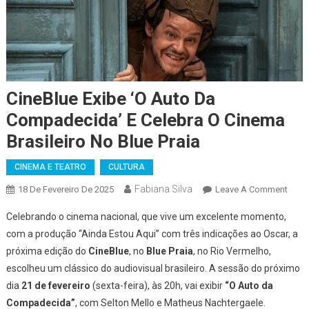
CineBlue Exibe ‘O Auto Da
Compadecida’ E Celebra O Cinema
Brasileiro No Blue Praia
CINEMA E TEATRO
CULTURA
Fabiana Silva
On
18 De Fevereiro De 2025
Leave A Comment
CineB
Celebrando o cinema nacional, que vive um excelente momento,
Exibe
com a produção “Ainda Estou Aqui” com três indicações ao Oscar, a
‘O
próxima edição do
CineBlue
, no
Blue Praia
, no Rio Vermelho,
Auto
escolheu um clássico do audiovisual brasileiro. A sessão do próximo
Da
Comp
dia
21 de fevereiro
(sexta-feira), às 20h, vai exibir
“O Auto da
E
Compadecida”
, com Selton Mello e Matheus Nachtergaele.