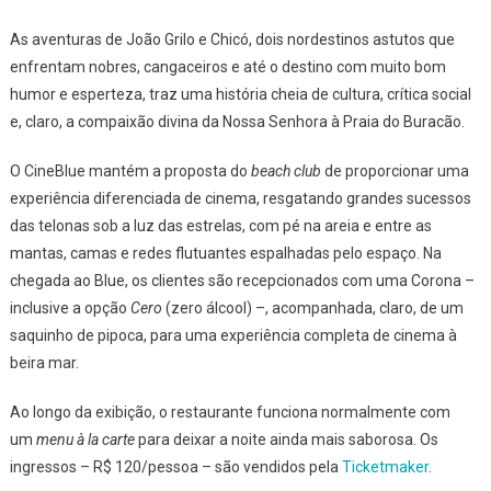
Celeb
O
As aventuras de João Grilo e Chicó, dois nordestinos astutos que
Cine
enfrentam nobres, cangaceiros e até o destino com muito bom
Brasi
humor e esperteza, traz uma história cheia de cultura, crítica social
No
e, claro, a compaixão divina da Nossa Senhora à Praia do Buracão.
Blue
Praia
O CineBlue mantém a proposta do
beach club
de proporcionar uma
experiência diferenciada de cinema, resgatando grandes sucessos
das telonas sob a luz das estrelas, com pé na areia e entre as
mantas, camas e redes flutuantes espalhadas pelo espaço. Na
chegada ao Blue, os clientes são recepcionados com uma Corona –
inclusive a opção
Cero
(zero álcool) –, acompanhada, claro, de um
saquinho de pipoca, para uma experiência completa de cinema à
beira mar.
Ao longo da exibição, o restaurante funciona normalmente com
um
menu à la carte
para deixar a noite ainda mais saborosa. Os
ingressos – R$ 120/pessoa – são vendidos pela
Ticketmaker
.