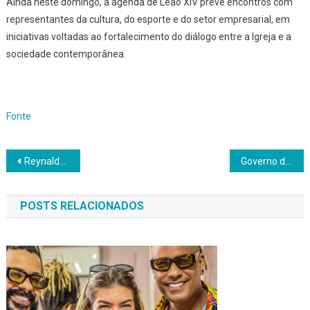
Ainda neste domingo, a agenda de Leão XIV prevê encontros com
representantes da cultura, do esporte e do setor empresarial, em
iniciativas voltadas ao fortalecimento do diálogo entre a Igreja e a
sociedade contemporânea.
Fonte
Navegação
Reynaldo Gianecchini almoça no Candeal antes de estrear peça em Salvador
Governo da Bahia promove Campeonato Estadual de Quadrilhas Juninas com participação de 60 grupos
de
POSTS RELACIONADOS
Post