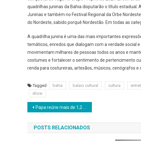
quadrilhas juninas da Bahia disputarão o título estadua
Juninas e também no Festival Regional da Orbe Nordeste
do Nordeste, sabido porquê Nordestão. Em todas as catego
A quadrilha junina é uma das mais importantes expressões
temáticos, enredos que dialogam com a verdade social e 
movimentam milhares de pessoas todos os anos e mantêm
costumes e fortalecer o sentimento de pertencimento cu
renda para costureiras, artesãos, músicos, cenógrafos e 
Tagged
bahia
balaio cultural
cultura
entre
show
Navegação
Papa reúne mais de 1,2 milhão de fiéis em Madri e pede renovação da fé católica
de
POSTS RELACIONADOS
Post