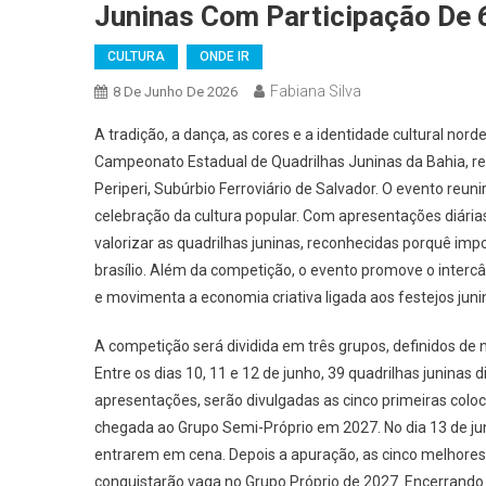
Juninas Com Participação De 
CULTURA
ONDE IR
Fabiana Silva
8 De Junho De 2026
A tradição, a dança, as cores e a identidade cultural nor
Campeonato Estadual de Quadrilhas Juninas da Bahia, rea
Periperi, Subúrbio Ferroviário de Salvador. O evento reu
celebração da cultura popular. Com apresentações diária
valorizar as quadrilhas juninas, reconhecidas porquê imp
brasílio. Além da competição, o evento promove o intercâ
e movimenta a economia criativa ligada aos festejos juni
A competição será dividida em três grupos, definidos d
Entre os dias 10, 11 e 12 de junho, 39 quadrilhas juninas
apresentações, serão divulgadas as cinco primeiras colo
chegada ao Grupo Semi-Próprio em 2027. No dia 13 de jun
entrarem em cena. Depois a apuração, as cinco melhores
conquistarão vaga no Grupo Próprio de 2027. Encerrando 