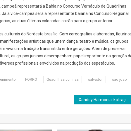
l. A campeã representará a Bahia no Concurso Vernáculo de Quadrilhas
. Já a vice-campeã será a representante baiana no Concurso Regional
rias, as duas últimas colocadas cairão para o grupo anterior.
 culturais do Nordeste brasílio. Com coreografias elaboradas, figurino
manifestações artísticas que unem dança, teatro e música, os grupos
 viva uma tradição transmitida entre gerações. Além de preservar
ltural, os grupos juninos desempenham papel importante na geração d
diversos profissionais envolvidos na produção dos espetáculos.
tenimento
FORRÓ
Quadrilhas Juninas
salvador
sao joao
Xanddy Harmonia é atração na Arena Nº 1, Salvador neste sábado, 13/06