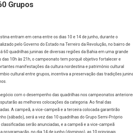
60 Grupos
destina entram em cena entre os dias 10 e 14 de junho, durante o
lizado pelo Governo do Estado na Terreiro da Revolução, no bairro de
nirá 60 quadrilhas juninas de diversas regiões da Bahia em uma grande
s das 10h às 21h, o campeonato tem porquê objetivo fortalecer e
ortantes manifestações da cultura nordestina e patrimônio cultural
mbio cultural entre grupos, incentiva a preservação das tradições junin
nos.
e negócio com o desempenho das quadrilhas nos campeonatos anteriore
 disputarão as melhores colocações da categoria. Ao final das
cadas. A campeã, a vice-campeã e a terceira colocada garantirão
ho (sábado), será a vez das 10 quadrilhas do Grupo Semi-Próprio
 classificadas serão anunciadas, e a campeã e a vice-campeã
a programação, no dia 14 de junho (domingo), as 10 principais