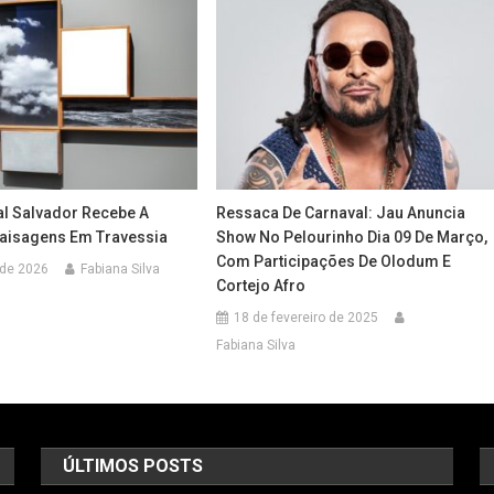
al Salvador Recebe A
Ressaca De Carnaval: Jau Anuncia
aisagens Em Travessia
Show No Pelourinho Dia 09 De Março,
Com Participações De Olodum E
 de 2026
Fabiana Silva
Cortejo Afro
18 de fevereiro de 2025
Fabiana Silva
ÚLTIMOS POSTS