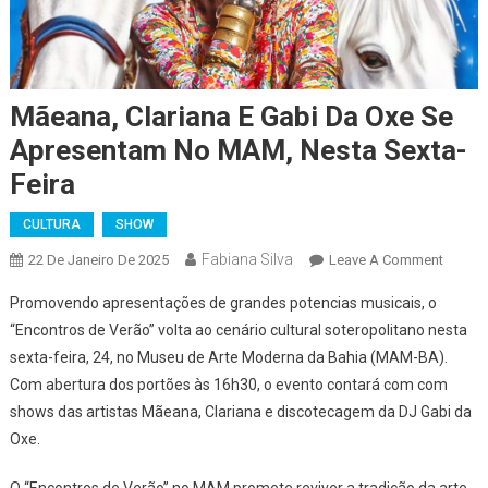
Mãeana, Clariana E Gabi Da Oxe Se
Apresentam No MAM, Nesta Sexta-
Feira
CULTURA
SHOW
Fabiana Silva
On
22 De Janeiro De 2025
Leave A Comment
Mãeana
Promovendo apresentações de grandes potencias musicais, o
Clarian
“Encontros de Verão” volta ao cenário cultural soteropolitano nesta
E
sexta-feira, 24, no Museu de Arte Moderna da Bahia (MAM-BA).
Gabi
Com abertura dos portões às 16h30, o evento contará com com
Da
Oxe
shows das artistas Mãeana, Clariana e discotecagem da DJ Gabi da
Se
Oxe.
Apres
No
O “Encontros de Verão” no MAM promete reviver a tradição da arte,