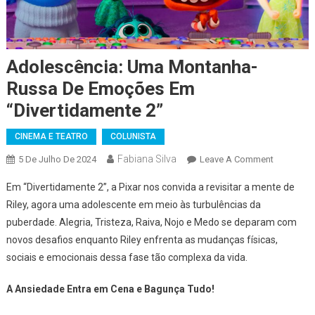
Adolescência: Uma Montanha-
Russa De Emoções Em
“Divertidamente 2”
CINEMA E TEATRO
COLUNISTA
Fabiana Silva
On
5 De Julho De 2024
Leave A Comment
Adolescên
Em “Divertidamente 2”, a Pixar nos convida a revisitar a mente de
Uma
Riley, agora uma adolescente em meio às turbulências da
Montanha
puberdade. Alegria, Tristeza, Raiva, Nojo e Medo se deparam com
Russa
novos desafios enquanto Riley enfrenta as mudanças físicas,
De
Emoções
sociais e emocionais dessa fase tão complexa da vida.
Em
“Divertid
A Ansiedade Entra em Cena e Bagunça Tudo!
2”