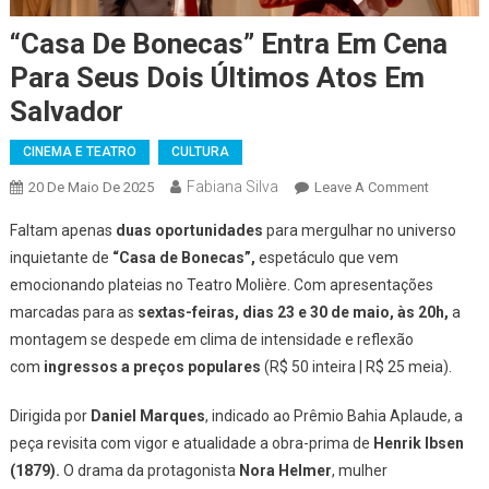
“Casa De Bonecas” Entra Em Cena
Para Seus Dois Últimos Atos Em
Salvador
CINEMA E TEATRO
CULTURA
Fabiana Silva
On
20 De Maio De 2025
Leave A Comment
“Casa
Faltam apenas
duas oportunidades
para mergulhar no universo
De
inquietante de
“Casa de Bonecas”,
espetáculo que vem
Bonecas”
emocionando plateias no Teatro Molière. Com apresentações
Entra
marcadas para as
sextas-feiras, dias 23 e 30 de maio, às 20h,
Em
a
Cena
montagem se despede em clima de intensidade e reflexão
Para
com
ingressos a preços populares
(R$ 50 inteira | R$ 25 meia).
Seus
Dois
Dirigida por
Daniel Marques
, indicado ao Prêmio Bahia Aplaude, a
Últimos
peça revisita com vigor e atualidade a obra-prima de
Henrik Ibsen
Atos
(1879)
.
O drama da protagonista
Nora Helmer
, mulher
Em