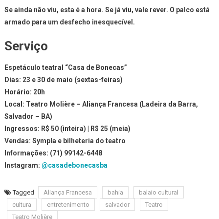
Se ainda não viu, esta é a hora. Se já viu, vale rever. O palco está
armado para um desfecho inesquecível.
Serviço
Espetáculo teatral “Casa de Bonecas”
Dias: 23 e 30 de maio (sextas-feiras)
Horário: 20h
Local: Teatro Molière – Aliança Francesa (Ladeira da Barra,
Salvador – BA)
Ingressos: R$ 50 (inteira) | R$ 25 (meia)
Vendas: Sympla e bilheteria do teatro
Informações: (71) 99142-6448
Instagram:
@casadebonecasba
Tagged
Aliança Francesa
bahia
balaio cultural
cultura
entretenimento
salvador
Teatro
Teatro Molière