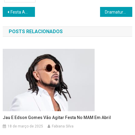
Navegação
Festa ANARRIÊ do MUDEIdeNOME no Solar Cunha Guedes
Dramaturgia baiana protagoniza agenda do Teatro Gamboa nesta semana
de
POSTS RELACIONADOS
Post
Jau E Edson Gomes Vão Agitar Festa No MAM Em Abril
18 de março de 2025
Fabiana Silva