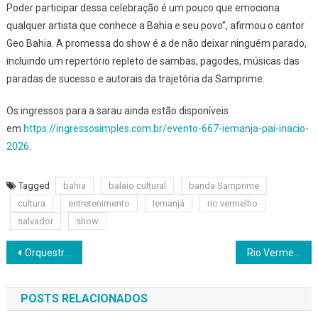
Poder participar dessa celebração é um pouco que emociona
qualquer artista que conhece a Bahia e seu povo”, afirmou o cantor
Geo Bahia. A promessa do show é a de não deixar ninguém parado,
incluindo um repertório repleto de sambas, pagodes, músicas das
paradas de sucesso e autorais da trajetória da Samprime.
Os ingressos para a sarau ainda estão disponíveis
em
https://ingressosimples.com.br/evento-667-iemanja-pai-inacio-
2026
.
Tagged
bahia
balaio cultural
banda Samprime
cultura
entretenimento
Iemanjá
rio vermelho
salvador
show
Navegação
Orquestra Afrosinfônica prossegue temporada de ensaios abertos na Morada da Ponte
Rio Vermelho ganha murais de grafite em homenagem a orixá das águas salgadas
de
POSTS RELACIONADOS
Post