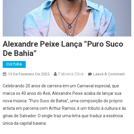
Alexandre Peixe Lança “Puro Suco
De Bahia”
CULTURA
Fabiana Silva
On
15 De Fevereiro De 2025
Leave A Comment
Alex
Celebrando 20 anos de carreira em um Carnaval especial, que
Peixe
marca os 40 anos do Axé, Alexandre Peixe acaba de lançar sua
Lanç
nova música. “Puro Suco de Bahia”, uma composição do próprio
“Puro
artista em parceria com Arthur Ramos, é um tributo à cultura e às
Suco
De
gírias de Salvador. O single traz uma letra que traduz a essência
Bahia
única da capital baiana.