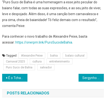
“Puro Suco de Bahia é uma homenagem a esse jeito peculiar do
baiano falar, com todas as suas expressões, e ao seu jeito de viver,
leve e despojado. Além disso, é uma canção bem carnavalesca e
pra cima, cheia de baianidade! Tô feliz demais com o resultado”,
comenta Peixe.
Para conhecer o novo trabalho de Alexandre Peixe, basta
acessar:
https://onerpm.link/PuroSucodeBahia
.
Tagged
Alexandre Peixe
bahia
balaio cultural
Carnaval 2025
cultura
entretenimento
Puro Suco de Bahia
salvador
Navegação
É o Tchan lança clipe de “Jogadinha”
Sergynho Pimenta volta ao Carnaval de Salvador e faz maratona pelo nordeste
de
POSTS RELACIONADOS
Post