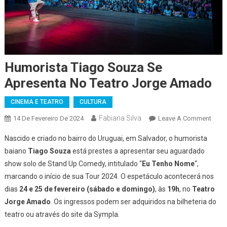
Humorista Tiago Souza Se
Apresenta No Teatro Jorge Amado
CINEMA E TEATRO
CULTURA
Fabiana Silva
On
14 De Fevereiro De 2024
Leave A Comment
Humo
Nascido e criado no bairro do Uruguai, em Salvador, o humorista
Tiag
baiano
Tiago Souza
está prestes a apresentar seu aguardado
Souz
show solo de Stand Up Comedy, intitulado “
Eu Tenho Nome
“,
Se
marcando o início de sua Tour 2024. O espetáculo acontecerá nos
Apre
No
dias
24 e 25 de fevereiro (sábado e domingo)
, às
19h
, no
Teatro
Teatr
Jorge Amado
. Os ingressos podem ser adquiridos na bilheteria do
Jorg
teatro ou através do site da Sympla.
Ama