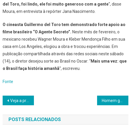
del Toro, foi lindo, ele foi muito generoso com a gente
“, disse
Moura, em entrevista à repórter Jana Nascimento.
O cineasta Guillermo del Toro tem demonstrado forte apoio ao
filme brasileiro “O Agente Secreto”.
Neste mês de fevereiro, o
mexicano recebeu Wagner Moura e Kleber Mendonça Filho em sua
casa em Los Angeles, elogiou a obra e trocou experiências. Em
publicação compartilhada através das redes sociais neste sábado
(14), o diretor desejou sorte ao Brasil no Oscar: “
Mais uma vez: que
o Brasil faça história amanhã
“, escreveu.
Fonte
Navegação
Veja a primeira imagem de Alice Carvalho como Marta em cinebiografia
Homem ganha milhões em loteria, não acredita e quase perde prêmio
de
POSTS RELACIONADOS
Post