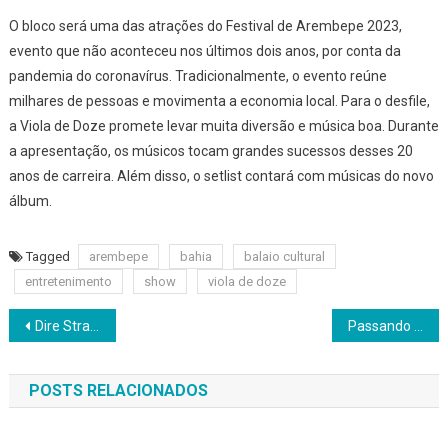
Festival
O bloco será uma das atrações do Festival de Arembepe 2023,
De
evento que não aconteceu nos últimos dois anos, por conta da
Arembe
pandemia do coronavírus. Tradicionalmente, o evento reúne
2023
milhares de pessoas e movimenta a economia local. Para o desfile,
a Viola de Doze promete levar muita diversão e música boa. Durante
a apresentação, os músicos tocam grandes sucessos desses 20
anos de carreira. Além disso, o setlist contará com músicas do novo
álbum.
Tagged
arembepe
bahia
balaio cultural
entretenimento
show
viola de doze
Navegação
Dire Straits Legacy – Britânicos se apresentam no Armazém Convention, em Lauro de Freitas
Passando o Rodo nas Praias acontece em Stella Maris
de
POSTS RELACIONADOS
Post