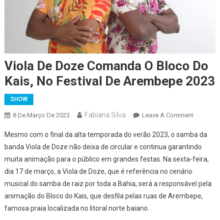
Viola De Doze Comanda O Bloco Do
Kais, No Festival De Arembepe 2023
SHOW
Fabiana Silva
On
8 De Março De 2023
Leave A Comment
Viola
Mesmo com o final da alta temporada do verão 2023, o samba da
De
banda Viola de Doze não deixa de circular e continua garantindo
Doze
muita animação para o público em grandes festas. Na sexta-feira,
Comand
dia 17 de março, a Viola de Doze, que é referência no cenário
O
Bloco
musical do samba de raiz por toda a Bahia, será a responsável pela
Do
animação do Bloco do Kais, que desfila pelas ruas de Arembepe,
Kais,
famosa praia localizada no litoral norte baiano.
No