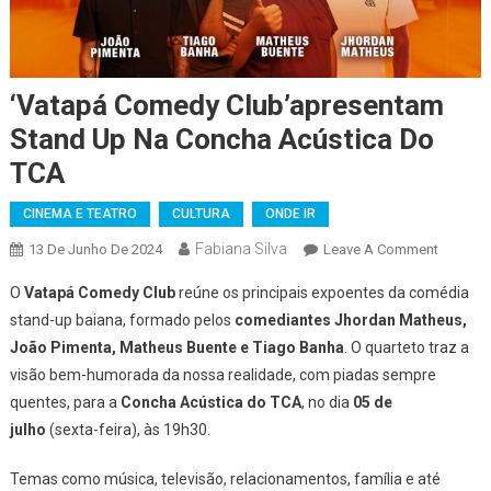
‘Vatapá Comedy Club’apresentam
Stand Up Na Concha Acústica Do
TCA
CINEMA E TEATRO
CULTURA
ONDE IR
Fabiana Silva
On
13 De Junho De 2024
Leave A Comment
‘Vatapá
O
Vatapá Comedy Club
reúne os principais expoentes da comédia
Comedy
stand-up baiana, formado pelos
comediantes Jhordan Matheus,
Club’ap
João Pimenta, Matheus Buente e Tiago Banha
. O quarteto traz a
Stand
visão bem-humorada da nossa realidade, com piadas sempre
Up
Na
quentes, para a
Concha Acústica do TCA
, no dia
05 de
Concha
julho
(sexta-feira), às 19h30.
Acústic
Do
Temas como música, televisão, relacionamentos, família e até