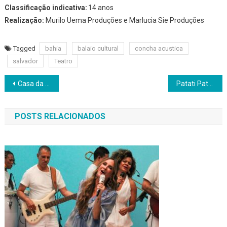
Classificação indicativa:
14 anos
Realização:
Murilo Uema Produções e Marlucia Sie Produções
Tagged
bahia
balaio cultural
concha acustica
salvador
Teatro
Navegação
Casa da Mãe apresenta uma semana inteira de música e paixão
Patati Patatá circo show em Lauro de Freitas
de
POSTS RELACIONADOS
Post