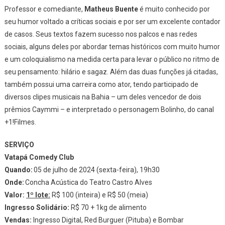
Professor e comediante,
Matheus Buente
é muito conhecido por
seu humor voltado a críticas sociais e por ser um excelente contador
de casos. Seus textos fazem sucesso nos palcos e nas redes
sociais, alguns deles por abordar temas históricos com muito humor
e um coloquialismo na medida certa para levar o público no ritmo de
seu pensamento: hilário e sagaz. Além das duas funções já citadas,
também possui uma carreira como ator, tendo participado de
diversos clipes musicais na Bahia – um deles vencedor de dois
prêmios Caymmi – e interpretado o personagem Bolinho, do canal
+1!Filmes.
SERVIÇO
Vatapá Comedy Club
Quando:
05 de julho de 2024 (sexta-feira), 19h30
Onde:
Concha Acústica do Teatro Castro Alves
Valor:
1º lote:
R$ 100 (inteira) e R$ 50 (meia)
Ingresso Solidário:
R$ 70 + 1kg de alimento
Vendas:
Ingresso Digital, Red Burguer (Pituba) e Bombar