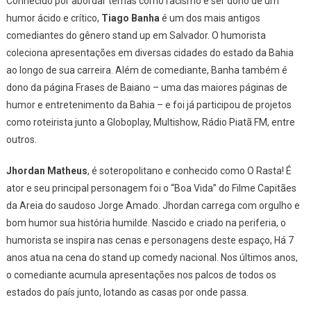
Conhecido por abordar temas como racismo e ser dono de um
humor ácido e crítico,
Tiago Banha
é um dos mais antigos
comediantes do gênero stand up em Salvador. O humorista
coleciona apresentações em diversas cidades do estado da Bahia
ao longo de sua carreira. Além de comediante, Banha também é
dono da página Frases de Baiano – uma das maiores páginas de
humor e entretenimento da Bahia – e foi já participou de projetos
como roteirista junto a Globoplay, Multishow, Rádio Piatã FM, entre
outros.
Jhordan Matheus
, é soteropolitano e conhecido como O Rasta! É
ator e seu principal personagem foi o “Boa Vida” do Filme Capitães
da Areia do saudoso Jorge Amado. Jhordan carrega com orgulho e
bom humor sua história humilde. Nascido e criado na periferia, o
humorista se inspira nas cenas e personagens deste espaço, Há 7
anos atua na cena do stand up comedy nacional. Nos últimos anos,
o comediante acumula apresentações nos palcos de todos os
estados do país junto, lotando as casas por onde passa.