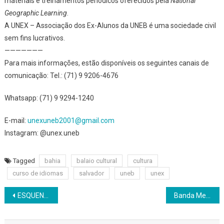
materiais e treinamentos periódicos oferecidos pela
National
Geographic Learning
.
A UNEX – Associação dos Ex-Alunos da UNEB é uma sociedade civil
sem fins lucrativos.
———————
Para mais informações, estão disponíveis os seguintes canais de
comunicação: Tel.: (71) 9 9206-4676
Whatsapp: (71) 9 9294-1240
E-mail:
unexuneb2001@gmail.com
Instagram: @unex.uneb
Tagged
bahia
balaio cultural
cultura
curso de idiomas
salvador
uneb
unex
Navegação
ESQUENTA FLIPELÔ – A Poesia é soberana na FLIPELÔ
Banda Mel anuncia gravação de audiovisual na Concha Acústica
de