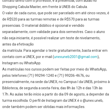
contato direto com o professor, e a presencial, com aulas no
Para
Shopping Cabula Master, em frente à UNEB do Cabula.
Cursos
O valor de cada curso, que pode ser parcelado em até cinco vezes, é
De
de R$520 para as turmas remotas e de R$570 para as turmas
Idiomas
presenciais. O material didático é opcional e vendido
A
separadamente, com validade para dois semestres. Caso o aluno
Preços
não seja iniciante, é possível realizar um teste de nivelamento,
Populare
antes da efetivação
da matrícula. Para agendar o teste gratuitamente, basta entrar em
contato com a UNEX, por e-mail (
unexuneb2001@gmail.com
),
Instagram ou WhatsApp.
As matrículas nos cursos podem ser feitas por meio do WhatsApp,
pelos telefones (71) 99294-1240 e (71) 99206-4676, ou
presencialmente, na sede da UNEX, no Campus I da UNEB, próximo à
Biblioteca, de segunda a sexta-feira, das 8h às 12h e das 13h às
17h. As aulas terão início a partir do dia 09 de agosto, a depender da
turma escolhida. O perfil de Instagram da UNEX é o @unex.uneb,
onde também podem ser obtidas mais informações.