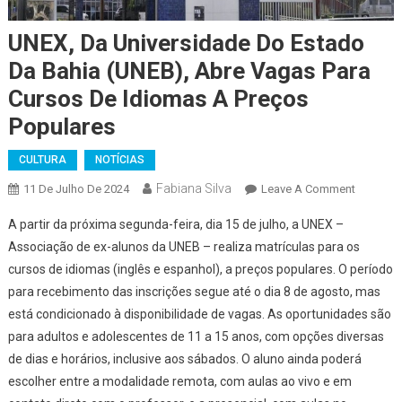
UNEX, Da Universidade Do Estado
Da Bahia (UNEB), Abre Vagas Para
Cursos De Idiomas A Preços
Populares
CULTURA
NOTÍCIAS
Fabiana Silva
On
11 De Julho De 2024
Leave A Comment
UNEX,
A partir da próxima segunda-feira, dia 15 de julho, a UNEX –
Da
Associação de ex-alunos da UNEB – realiza matrículas para os
Universi
cursos de idiomas (inglês e espanhol), a preços populares. O período
Do
para recebimento das inscrições segue até o dia 8 de agosto, mas
Estado
Da
está condicionado à disponibilidade de vagas. As oportunidades são
Bahia
para adultos e adolescentes de 11 a 15 anos, com opções diversas
(UNEB),
de dias e horários, inclusive aos sábados. O aluno ainda poderá
Abre
escolher entre a modalidade remota, com aulas ao vivo e em
Vagas