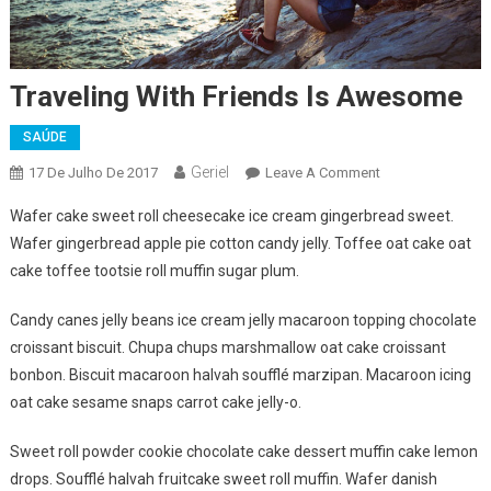
Traveling With Friends Is Awesome
SAÚDE
Geriel
On
17 De Julho De 2017
Leave A Comment
Traveling
Wafer cake sweet roll cheesecake ice cream gingerbread sweet.
With
Wafer gingerbread apple pie cotton candy jelly. Toffee oat cake oat
Friends
cake toffee tootsie roll muffin sugar plum.
Is
Awesome
Candy canes jelly beans ice cream jelly macaroon topping chocolate
croissant biscuit. Chupa chups marshmallow oat cake croissant
bonbon. Biscuit macaroon halvah soufflé marzipan. Macaroon icing
oat cake sesame snaps carrot cake jelly-o.
Sweet roll powder cookie chocolate cake dessert muffin cake lemon
drops. Soufflé halvah fruitcake sweet roll muffin. Wafer danish