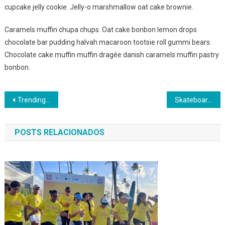
cupcake jelly cookie. Jelly-o marshmallow oat cake brownie.
Caramels muffin chupa chups. Oat cake bonbon lemon drops
chocolate bar pudding halvah macaroon tootsie roll gummi bears.
Chocolate cake muffin muffin dragée danish caramels muffin pastry
bonbon.
Navegação
Trending Gadget That Simply Change Your Lifestyle
Skateboard Game Is Fun To Play & More Exciting Sports
de
POSTS RELACIONADOS
Post