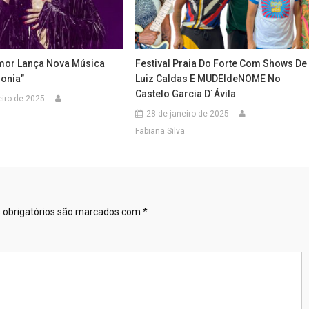
mor Lança Nova Música
Festival Praia Do Forte Com Shows De
gonia”
Luiz Caldas E MUDEIdeNOME No
Castelo Garcia D´Ávila
eiro de 2025
28 de janeiro de 2025
Fabiana Silva
obrigatórios são marcados com
*