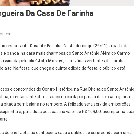
gueira Da Casa De Farinha
On
omment
Samba
 no restaurante
Casa de Farinha.
Neste domingo (26/01), a partir das
Com
es
e banda, na casa mais charmosa do Santo Antônio Além do Carmo.
Feijoada
, assinada pelo
chef Jota Moraes
, com várias vertentes do samba,
Na
alto. Na festa, que chega a quinta edição da festa, o público está
Domingueira
Da
Casa
De
os e concorridos do Centro Histórico, na Rua Direita de Santo Antônio
Farinha
na, o restaurante abre espaço no cardápio para a deliciosa feijoada
ma pitada bem baiana no tempero. A feijoada será servida em porções
aipirinha e, para duas pessoas, no valor de R$ 109,00, acompanha dua
arte.
es do chef Jota, ao conhecer a casa o público se surpreende com uma