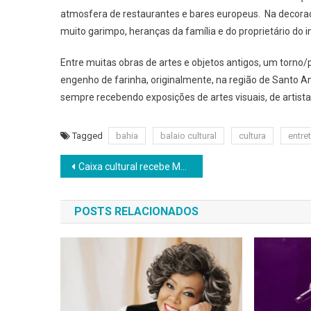
atmosfera de restaurantes e bares europeus. Na decoraç
muito garimpo, heranças da família e do proprietário do i
Entre muitas obras de artes e objetos antigos, um torno/
engenho de farinha, originalmente, na região de Santo 
sempre recebendo exposições de artes visuais, de artist
Tagged
bahia
balaio cultural
cultura
entre
Navegação
Caixa cultural recebe MV Bill, Neusa Borges, Zebrinha, Goya Lopes e outros artistas em bate-papo cultural
de
POSTS RELACIONADOS
Post