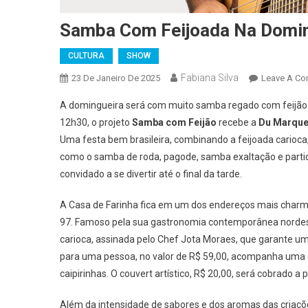
Samba Com Feijoada Na Domin
CULTURA
SHOW
Fabiana Silva
23 De Janeiro De 2025
Leave A C
A domingueira será com muito samba regado com feijão
12h30, o projeto
Samba com Feijão
recebe a
Du Marqu
Uma festa bem brasileira, combinando a feijoada carioca
como o samba de roda, pagode, samba exaltação e partido 
convidado a se divertir até o final da tarde.
A Casa de Farinha fica em um dos endereços mais charmos
97. Famoso pela sua gastronomia contemporânea nordesti
carioca, assinada pelo Chef Jota Moraes, que garante u
para uma pessoa, no valor de R$ 59,00, acompanha uma c
caipirinhas. O couvert artístico, R$ 20,00, será cobrado a p
Além da intensidade de sabores e dos aromas das criaçõ