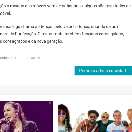
ão a maioria dos móveis vem de antiquários, alguns são resultados de
móvel.
prensa logo chama a atenção pelo valor histórico, oriundo de um
Amaro da Purificação. O restaurante também funciona como galeria,
as consagrados e da nova geração.
tenimento
salvador
Primeiro artista convidado da 4ª edição do Projeto MURAL é o baiano Eder Muniz