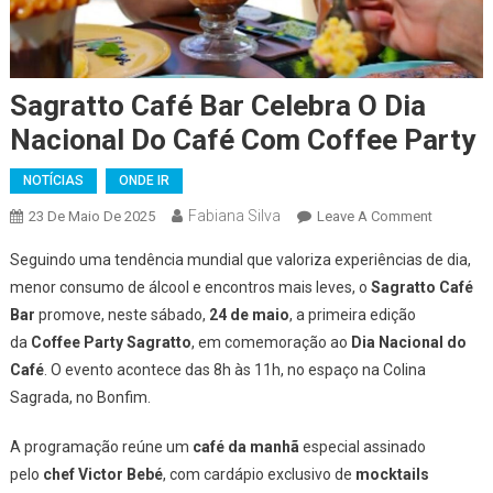
Sagratto Café Bar Celebra O Dia
Nacional Do Café Com Coffee Party
NOTÍCIAS
ONDE IR
Fabiana Silva
On
23 De Maio De 2025
Leave A Comment
Sagratto
Seguindo uma tendência mundial que valoriza experiências de dia,
Café
menor consumo de álcool e encontros mais leves, o
Sagratto Café
Bar
Bar
promove, neste sábado,
24 de maio
, a primeira edição
Celebra
da
Coffee Party Sagratto
, em comemoração ao
Dia Nacional do
O
Dia
Café
. O evento acontece das 8h às 11h, no espaço na Colina
Nacional
Sagrada, no Bonfim.
Do
Café
A programação reúne um
café da manhã
especial assinado
Com
pelo
chef Victor Bebé
, com cardápio exclusivo de
mocktails