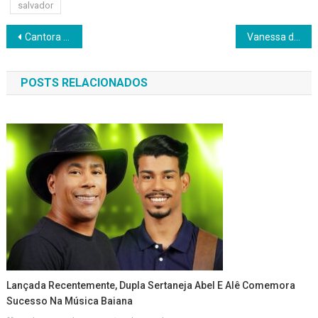
salvador
Navegação
Cantora Victoria Alencar se apresenta em Salvador nesta quinta (22 de maio)
Vanessa da Mata apresenta turnê ‘Todas Elas’ na Concha Acústica
de
POSTS RELACIONADOS
Post
Lançada Recentemente, Dupla Sertaneja Abel E Alê Comemora
Sucesso Na Música Baiana