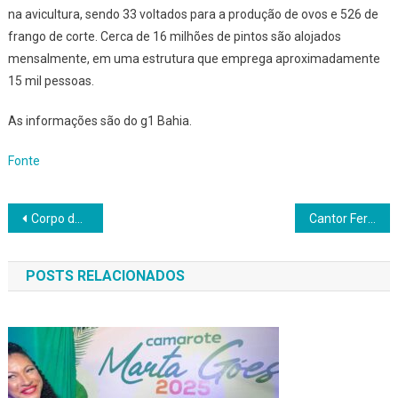
na avicultura, sendo 33 voltados para a produção de ovos e 526 de
frango de corte. Cerca de 16 milhões de pintos são alojados
mensalmente, em uma estrutura que emprega aproximadamente
15 mil pessoas.
As informações são do g1 Bahia.
Fonte
Navegação
Corpo do papa Francisco é velado na Basílica de São Pedro; cerimônia é aberta ao público
Cantor Ferrugem e equipe sofrem acidente de ônibus após show: ‘Destruiu tudo’
de
POSTS RELACIONADOS
Post