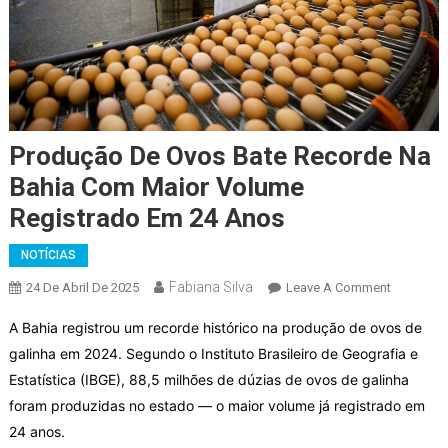
Produção De Ovos Bate Recorde Na
Bahia Com Maior Volume
Registrado Em 24 Anos
NOTÍCIAS
Fabiana Silva
On
24 De Abril De 2025
Leave A Comment
Produção
A Bahia registrou um recorde histórico na produção de ovos de
De
galinha em 2024. Segundo o Instituto Brasileiro de Geografia e
Ovos
Estatística (IBGE), 88,5 milhões de dúzias de ovos de galinha
Bate
Recorde
foram produzidas no estado — o maior volume já registrado em
Na
24 anos.
Bahia