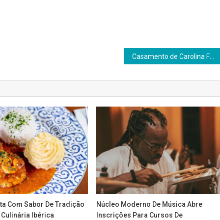
Casamento de Carolina Furtado e Franco Tenisi reúne cerca de 400 convidados em Pedra Azul; veja fotos
a Com Sabor De Tradição
Núcleo Moderno De Música Abre
Culinária Ibérica
Inscrições Para Cursos De