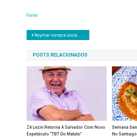
Fonte
Navegação
Neymar compra única mansão vizinha à sua em Mangaratiba por R$ 22 milhões, diz programa
de
POSTS RELACIONADOS
Post
Zé Lezin Retorna A Salvador Com Novo
Semana Sant
Espetáculo “TBT Do Matuto”
No Santiago 