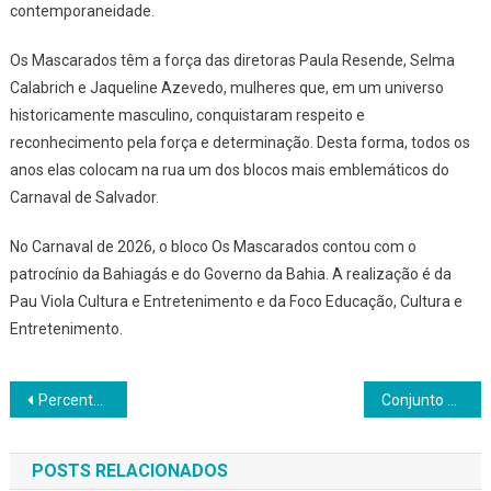
contemporaneidade.
Os Mascarados têm a força das diretoras Paula Resende, Selma
Calabrich e Jaqueline Azevedo, mulheres que, em um universo
historicamente masculino, conquistaram respeito e
reconhecimento pela força e determinação. Desta forma, todos os
anos elas colocam na rua um dos blocos mais emblemáticos do
Carnaval de Salvador.
No Carnaval de 2026, o bloco Os Mascarados contou com o
patrocínio da Bahiagás e do Governo da Bahia. A realização é da
Pau Viola Cultura e Entretenimento e da Foco Educação, Cultura e
Entretenimento.
Navegação
Percentagem de Mulheres do Sinjorba participa do conjunto Xô Assédio! na Mudança do Garcia
Conjunto EVA desfila neste sábado (14) no Carnaval de Salvador
de
POSTS RELACIONADOS
Post