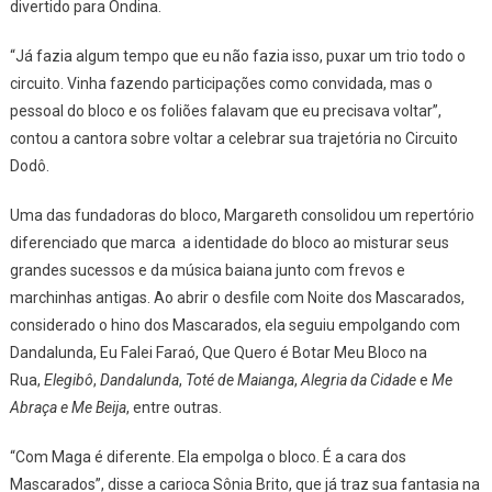
divertido para Ondina.
“Já fazia algum tempo que eu não fazia isso, puxar um trio todo o
circuito. Vinha fazendo participações como convidada, mas o
pessoal do bloco e os foliões falavam que eu precisava voltar”,
contou a cantora sobre voltar a celebrar sua trajetória no Circuito
Dodô.
Uma das fundadoras do bloco, Margareth consolidou um repertório
diferenciado que marca a identidade do bloco ao misturar seus
grandes sucessos e da música baiana junto com frevos e
marchinhas antigas. Ao abrir o desfile com Noite dos Mascarados,
considerado o hino dos Mascarados, ela seguiu empolgando com
Dandalunda, Eu Falei Faraó, Que Quero é Botar Meu Bloco na
Rua,
Elegibô
,
Dandalunda
,
Toté de Maianga
,
Alegria da Cidade
e
Me
Abraça e Me Beija
, entre outras.
“Com Maga é diferente. Ela empolga o bloco. É a cara dos
Mascarados”, disse a carioca Sônia Brito, que já traz sua fantasia na