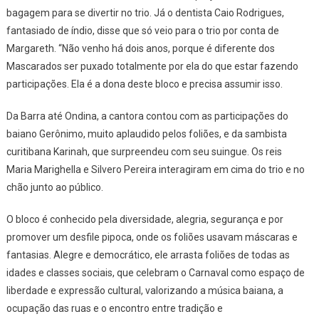
bagagem para se divertir no trio. Já o dentista Caio Rodrigues,
fantasiado de índio, disse que só veio para o trio por conta de
Margareth. “Não venho há dois anos, porque é diferente dos
Mascarados ser puxado totalmente por ela do que estar fazendo
participações. Ela é a dona deste bloco e precisa assumir isso.
Da Barra até Ondina, a cantora contou com as participações do
baiano Gerônimo, muito aplaudido pelos foliões, e da sambista
curitibana Karinah, que surpreendeu com seu suingue. Os reis
Maria Marighella e Silvero Pereira interagiram em cima do trio e no
chão junto ao público.
O bloco é conhecido pela diversidade, alegria, segurança e por
promover um desfile pipoca, onde os foliões usavam máscaras e
fantasias. Alegre e democrático, ele arrasta foliões de todas as
idades e classes sociais, que celebram o Carnaval como espaço de
liberdade e expressão cultural, valorizando a música baiana, a
ocupação das ruas e o encontro entre tradição e