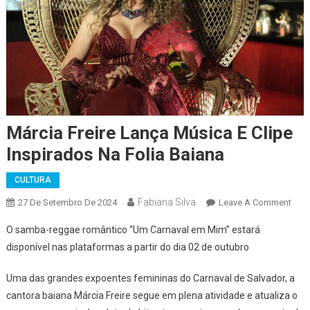
Márcia Freire Lança Música E Clipe
Inspirados Na Folia Baiana
CULTURA
Fabiana Silva
On
27 De Setembro De 2024
Leave A Comment
Márc
O samba-reggae romântico “Um Carnaval em Mim” estará
Freir
disponível nas plataformas a partir do dia 02 de outubro
Lanç
Músi
Uma das grandes expoentes femininas do Carnaval de Salvador, a
E
cantora baiana Márcia Freire segue em plena atividade e atualiza o
Clip