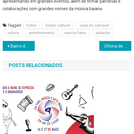
apresentando em grandes eventos, além de firmar parcerias e
colaborações com grandes nomes da música baiana.
Tagged
bahia
balaio cultural
casa do carnaval
cultura
entretenimento
marcia freire
salvador
Navegação
Bairro de Plataforma recebe SOBEJO – Arte e Empoderamento no Subúrbio
Oficina de Bonecos, gratuita e ministrada por Olga Gómez, acontece no MAB
de
POSTS RELACIONADOS
Post