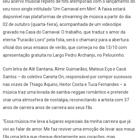
seu acervo musical repleto de hits atemporais com o lançamento do
Insp
Na
seu novo single intitulado ‘Um Carnaval em Mim’. A faixa estará
Folia
disponível nas plataformas de streaming de música a partir do dia
Baia
02 de outubro (quarta-feira), acompanhada de um videoclipe
gravado na Casa do Carnaval. O trabalho, que traduz o amor da
eterna “Furacão Loiro” pela folia, será o chamariz para a abertura
oficial dos seus ensaios de verão, que começa no dia 13/10 com
apresentação gratuita no Largo Pedro Archanjo, no Pelourinho.
Com letra de Alê Santana, Almir Guimarães, Mateus Eça e Cacá
Santos – do coletivo Caneta On, responsável por compor sucessos
nas vozes de Thiago Aquino, Heitor Costa e Tuca Fernandes – a
música traz uma levada de samba-reggae romântico e pretende
criar uma atmosfera de nostalgia, reconectando a artista com 37
anos de carreira anos de carreira aos seus fãs.
“Essa música me leva a lugares especiais da minha carreira que já
vivi ao falar de amor. Me faz reviver uma emoção de levar aos meus
fãs uma letra que chegue diretamente aos corações, mas