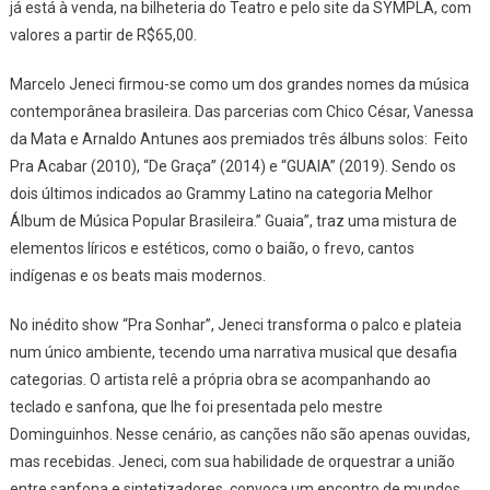
Do
já está à venda, na bilheteria do Teatro e pelo site da SYMPLA, com
Comérci
valores a partir de R$65,00.
Marcelo Jeneci firmou-se como um dos grandes nomes da música
contemporânea brasileira. Das parcerias com Chico César, Vanessa
da Mata e Arnaldo Antunes aos premiados três álbuns solos: Feito
Pra Acabar (2010), “De Graça” (2014) e “GUAIA” (2019). Sendo os
dois últimos indicados ao Grammy Latino na categoria Melhor
Álbum de Música Popular Brasileira.” Guaia”, traz uma mistura de
elementos líricos e estéticos, como o baião, o frevo, cantos
indígenas e os beats mais modernos.
No inédito show “Pra Sonhar”, Jeneci transforma o palco e plateia
num único ambiente, tecendo uma narrativa musical que desafia
categorias. O artista relê a própria obra se acompanhando ao
teclado e sanfona, que lhe foi presentada pelo mestre
Dominguinhos. Nesse cenário, as canções não são apenas ouvidas,
mas recebidas. Jeneci, com sua habilidade de orquestrar a união
entre sanfona e sintetizadores, convoca um encontro de mundos