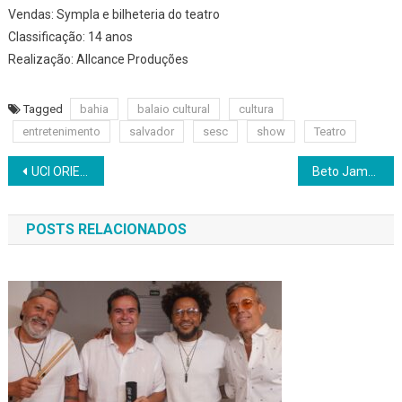
Vendas: Sympla e bilheteria do teatro
Classificação: 14 anos
Realização: Allcance Produções
Tagged
bahia
balaio cultural
cultura
entretenimento
salvador
sesc
show
Teatro
Navegação
UCI ORIENT | Programação de 23 a 29 de maio de 2024
Beto Jamaica e Compadre Washington vão levar o samba do recôncavo
de
POSTS RELACIONADOS
Post