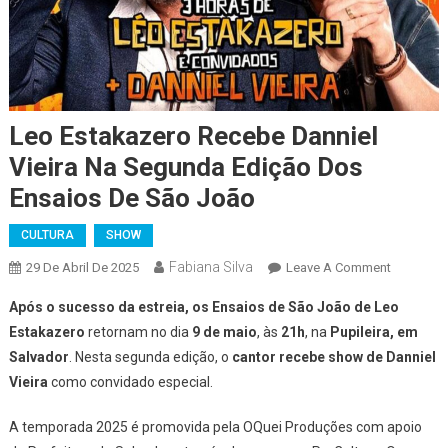
Leo Estakazero Recebe Danniel
Vieira Na Segunda Edição Dos
Ensaios De São João
CULTURA
SHOW
Fabiana Silva
On
29 De Abril De 2025
Leave A Comment
Leo
Após o sucesso da estreia, os Ensaios de São João de Leo
Estakaze
Estakazero
retornam no dia
9 de maio
, às
21h
, na
Pupileira, em
Recebe
Salvador
. Nesta segunda edição, o
cantor recebe show de Danniel
Danniel
Vieira
como convidado especial.
Vieira
Na
A temporada 2025 é promovida pela OQuei Produções com apoio
Segunda