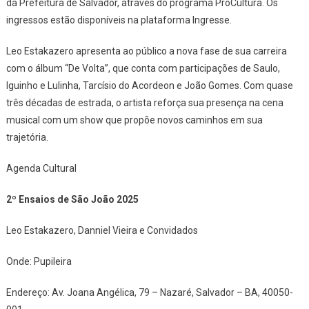
Edição
da Prefeitura de Salvador, através do programa ProCultura. Os
Dos
ingressos estão disponíveis na plataforma Ingresse.
Ensaios
De
Leo Estakazero apresenta ao público a nova fase de sua carreira
São
com o álbum “De Volta”, que conta com participações de Saulo,
João
Iguinho e Lulinha, Tarcísio do Acordeon e João Gomes. Com quase
três décadas de estrada, o artista reforça sua presença na cena
musical com um show que propõe novos caminhos em sua
trajetória.
Agenda Cultural
2º Ensaios de São João 2025
Leo Estakazero, Danniel Vieira e Convidados
Onde: Pupileira
Endereço: Av. Joana Angélica, 79 – Nazaré, Salvador – BA, 40050-