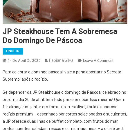
JP Steakhouse Tem A Sobremesa
Do Domingo De Páscoa
ONDE IR
Fabiana Silva
On
14 De Abril De 2025
Leave A Comment
JP
Para celebrar o domingo pascoal, vale a pena apostar no Secreto
Steakhou
Supremo, após o rodízio.
Tem
A
Se depender da JP Steakhouse o domingo de Páscoa, celebrado no
Sobreme
próximo dia 20 de abril, tem tudo para ser doce. Isso mesmo! Quem
Do
for almoçar ou jantar em familia, o irresistível, farto e saboroso
Domingo
De
rodízio premium – desenhado por cortes selecionados e suculentos,
Páscoa
a JP oferece duas ilhas de buffet completo, com frutos do mar,
pratos quentes, saladas frescas e comida japonesa – a dica é pedir