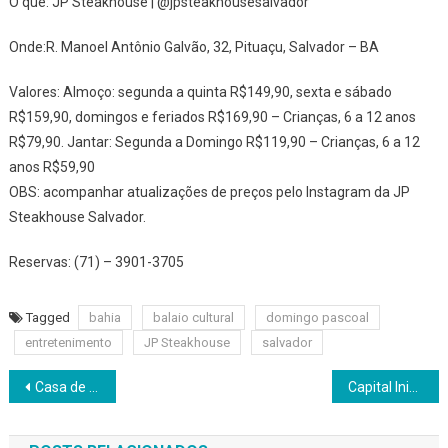
O quê: JP Steakhouse | @jpsteakhousesalvador
Onde:R. Manoel Antônio Galvão, 32, Pituaçu, Salvador – BA
Valores: Almoço: segunda a quinta R$149,90, sexta e sábado
R$159,90, domingos e feriados R$169,90 – Crianças, 6 a 12 anos
R$79,90. Jantar: Segunda a Domingo R$119,90 – Crianças, 6 a 12
anos R$59,90
OBS: acompanhar atualizações de preços pelo Instagram da JP
Steakhouse Salvador.
Reservas: (71) – 3901-3705
Tagged
bahia
balaio cultural
domingo pascoal
entretenimento
JP Steakhouse
salvador
Navegação
Casa de Tereza e Chef Tereza Paim apresentam o cardápio “Santo Menu” para Semana Santa
Capital Inicial comemora 25 anos do Acústico MTV com show em Salvador
de