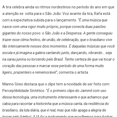
A tira celebra ainda os ritmos nordestinos no período do ano em que
a atenção se volta para o São João. Voz avante da tira, Rafa está
com a expectativa subida para o lançamento.
“É uma música que
nasce com uma vigor muito próprio, porque conecta duas paixões
gigantes do nosso povo: o São João e a Despensa. A gente conseguiu
trazer esse clima festivo, de união, de celebração, que o brasiliano vive
tão intensamente nesses dois momentos. É daquelas músicas que você
escuta e já imagina a galera cantando junto, dançando, vibrando… seja
na sarau junina ou torcendo pelo Brasil. Tenho certeza de que vai tocar o
coração das pessoas e marcar esse período de uma forma muito
ligeiro, prazenteiro e rememorável”
, comenta o artista.
Manno Góes destaca que o clipe tem a novidade de ser feito com
Perceptibilidade Sintético. “
É o primeiro clipe do Jammil com uso
dessa tecnologia, uma instrumento interessante e que achamos que
cabia para racontar a historinha que a música canta; da resiliência do
brasiliano, da luta diária, que é real, mas que não apaga a alegria de
torcer pelo futebol. A IA foi a instrumento que escolhemos para ilustrar