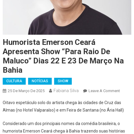
Humorista Emerson Ceará
Apresenta Show “Para Raio De
Maluco” Dias 22 E 23 De Março Na
Bahia
CULTURA
NOTÍCIAS
SHOW
Fabiana Silva
On
25 De Março De 2025
Leave A Comment
Humoris
Oitavo espetáculo solo do artista chega às cidades de Cruz das
Emerso
Almas (no Hotel Valparaíso) e em Feira de Santana (no Ária Hall)
Ceará
Apresen
Considerado um dos principais nomes da comédia brasileira, o
Show
humorista Emerson Ceará chega à Bahia trazendo suas histórias
“Para