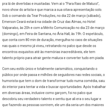
pra lá de divertidas e inusitadas. Vem aí o “Para Raio de Maluco”,
Raio
De
novo show do artista e que marca a sua oitava apresentação solo.
Maluco”
Sob o comando da Tear Produções, no dia 22 de março (sábado),
Dias
Emerson Ceará estará na cidade de Cruz das Almas, no Hotel
22
Valparaíso, às 20h e com a Mérito Comunicação no dia 23 de março
E
(domingo), em Feira de Santana, no Ária Hall, às 19h. O espetáculo,
23
que conta com 80 min de duração, mergulha no caos de situações
De
nas quais o mesmo já viveu, retratando no palco que desde os
Março
encontros esquisitos até às memórias inacreditáveis, ele tem
Na
talento próprio para atrair gente maluca e converter tudo em piada.
Bahia
Com seu estilo único e totalmente carismático, conquistando o
público por onde passa e milhões de seguidores nas redes sociais, o
humorista que tem o dom de transformar tudo numa comédia, saiu
do interior para tentar a vida e buscar oportunidades. Após trabalhar
em diversas áreas, inclusive como garçom, foi no palco que
descobriu seu verdadeiro talento e sentiu que ali era o seu lugar e
que fazendo as pessoas sorrirem, ele um dia seria um dos maiores