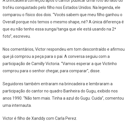
A brincadeira começou após o cantor publicar uma foto ao lado do
troféu conquistado pelo filho nos Estados Unidos. Na legenda, ele
comparou o físico dos dois. “Vocês sabem que meu filho ganhou o
Overall porque nós temos o mesmo shape, né? A única diferença é
que eu não tenho essa sunga/tanga que ele está usando na 2ª
foto”, escreveu.
Nos comentários, Victor respondeu em tom descontraído e afirmou
que já comprou a peça para o pai. A conversa seguiu com a
participação de Camilly Victoria. “Vamos esperar a que Victinho
comprou para o senhor chegar, para comparar”, disse.
Seguidores também entraram na brincadeira e lembraram a
participação do cantor no quadro Banheira do Gugu, exibido nos
anos 1990. “Não tem mais. Tinha a azul do Gugu. Cuida”, comentou
uma internauta.
Victor é filho de Xanddy com Carla Perez.