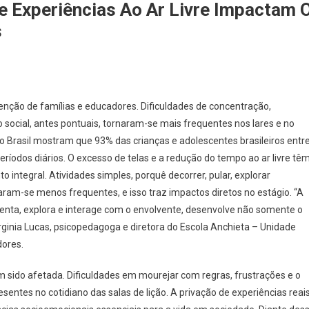
e Experiências Ao Ar Livre Impactam 
s
ção de famílias e educadores. Dificuldades de concentração,
 social, antes pontuais, tornaram-se mais frequentes nos lares e no
o Brasil mostram que 93% das crianças e adolescentes brasileiros entr
períodos diários. O excesso de telas e a redução do tempo ao ar livre tê
 integral. Atividades simples, porquê decorrer, pular, explorar
ram-se menos frequentes, e isso traz impactos diretos no estágio. “A
nta, explora e interage com o envolvente, desenvolve não somente o
irginia Lucas, psicopedagoga e diretora do Escola Anchieta – Unidade
dores.
m sido afetada. Dificuldades em mourejar com regras, frustrações e o
sentes no cotidiano das salas de lição. A privação de experiências reai