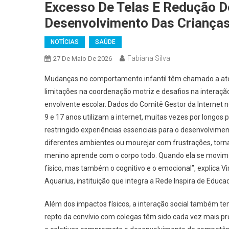
Excesso De Telas E Redução D
Desenvolvimento Das Criança
NOTÍCIAS
SAÚDE
Fabiana Silva
27 De Maio De 2026
Mudanças no comportamento infantil têm chamado a aten
limitações na coordenação motriz e desafios na interação
envolvente escolar. Dados do Comitê Gestor da Internet n
9 e 17 anos utilizam a internet, muitas vezes por longos 
restringido experiências essenciais para o desenvolvimento
diferentes ambientes ou mourejar com frustrações, torna
menino aprende com o corpo todo. Quando ela se movime
físico, mas também o cognitivo e o emocional”, explica V
Aquarius, instituição que integra a Rede Inspira de Educa
Além dos impactos físicos, a interação social também te
repto da convívio com colegas têm sido cada vez mais pre