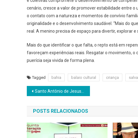
e coletivas compromete o desenvolvimento de competênc
cenário, cresce a valor de promover estabilidade entre o us
o contato com a natureza e momentos de convívio famili
originalidade e o desenvolvimento saudável. “Mais do que
real. A menino precisa de espaço para divertir, explorar 
Mais do que identificar o que falta, o repto está em repen
favoreçam experiências reais. Resgatar o movimento, o c
puerícia seja vivida de forma plena.
Tagged
bahia
balaio cultural
criança
salv
Navegação
Santo Antônio de Jesus celebra 146 anos e inicia programação do São João
de
POSTS RELACIONADOS
Post