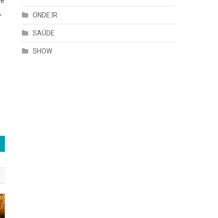
se
,
ONDE IR
SAÚDE
SHOW