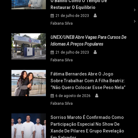
O Banho Como O Tempo De
Restaurar O Equilíbrio
21 de julho de 2023
Fabiana Silva
UNEX/UNEB Abre Vagas Para Cursos De
Idiomas A Preços Populares
21 de julho de 2023
Fabiana Silva
Fátima Bernardes Abre O Jogo
Sobre Trabalhar Com A Filha Beatriz:
“Não Quero Colocar Esse Peso Nela”
6 de agosto de 2026
Fabiana Silva
Sorriso Maroto É Confirmado Como
Participação Especial No Show De
Xande De Pilares E Grupo Revelação
Em Salvador