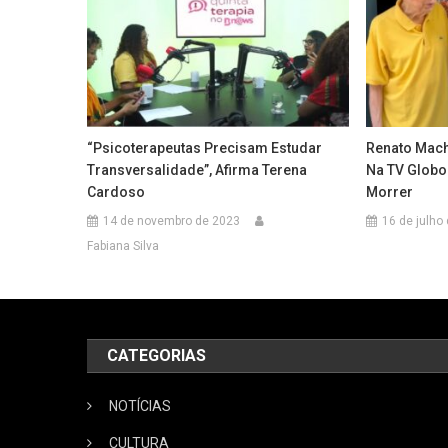
“Psicoterapeutas Precisam Estudar
Renato Mach
Transversalidade”, Afirma Terena
Na TV Globo
Cardoso
Morrer
14 de novembro de 2023
16 de julho
Fabiana Silva
CATEGORIAS
NOTÍCIAS
CULTURA