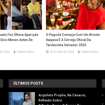
ado Fez Última Aparição
O Pagode Começa Com Um Brinde:
 Dois Meses Antes De
Itaipava É A Cerveja Oficial Da
Tardezinha Salvador 2025
 de 2026
Fabiana Silva
30 de abril de 2025
Fabiana Silva
ÚLTIMOS POSTS
Arquiteto Propõe, Na Casacor,
Reflexão Sobre