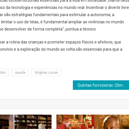
ias socioemocionais essenciais para a vida em sociedade. Diante des
o da tecnologia e experiências no mundo real. Incentivar o divertir livre
ar são estratégias fundamentais para estimular a autonomia, a
 limitar o uso de telas, é fundamental ampliar as vivências no mundo
e se desenvolver de forma completa”, pontua a técnico.
sar a rotina das crianças e prometer espaços físicos e afetivos, que
onvívio e a exploração do mundo ao volta são essenciais para que a
ador
saude
Virginia Lucas
Quintas forrozeiras: Clima junino no Palacete Tirachapéu