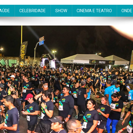
AÚDE
CELEBRIDADE
SHOW
CINEMA E TEATRO
ONDE 