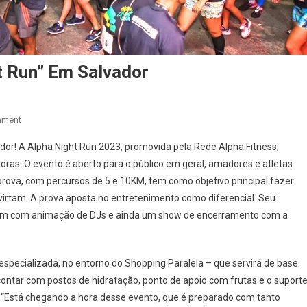
t Run” Em Salvador
On
mment
Essa
dor! A Alpha Night Run 2023, promovida pela Rede Alpha Fitness,
Semana
horas. O evento é aberto para o público em geral, amadores e atletas
Te
M
 prova, com percursos de 5 e 10KM, tem como objetivo principal fazer
“Alpha
virtam. A prova aposta no entretenimento como diferencial. Seu
Night
Run”
 som com animação de DJs e ainda um show de encerramento com a
Em
Salvador
pecializada, no entorno do Shopping Paralela – que servirá de base
o contar com postos de hidratação, ponto de apoio com frutas e o suport
 “Está chegando a hora desse evento, que é preparado com tanto