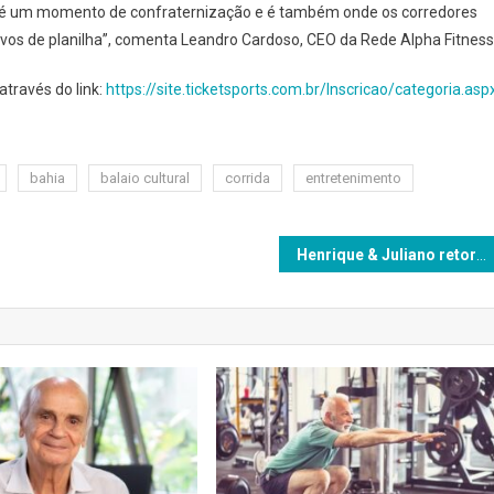
un é um momento de confraternização e é também onde os corredores
ivos de planilha”, comenta Leandro Cardoso, CEO da Rede Alpha Fitness
través do link:
https://site.ticketsports.com.br/Inscricao/categoria.asp
bahia
balaio cultural
corrida
entretenimento
Henrique & Juliano retornam a Salvador para show especial no Modão