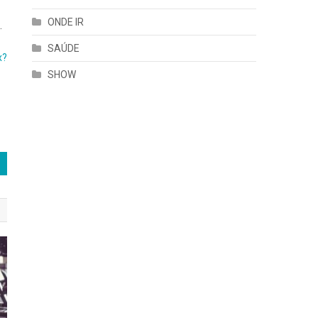
ONDE IR
.
SAÚDE
x?
SHOW