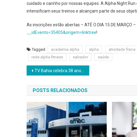
cuidado e carinho por nossas equipes. A Alpha Night R
intensificam seus treinos e alcançam parte de seus objet
As inscrições estão abertas – ATÉ O DIA 15 DE MARÇO – a
__idEvento=35405&origem=linktree
!
Tagged
academia alpha
alpha
atividade física
rede alpha fitness
salvador
saúde
Navegação
TV Bahia celebra 38 anos com atividade para telespectadores e colaboradores
de
POSTS RELACIONADOS
Post