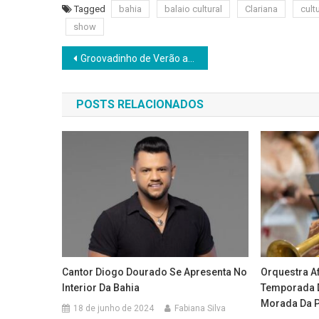
Tagged
bahia
balaio cultural
Clariana
cult
show
Navegação
Groovadinho de Verão apresenta episódio com Claudia Leitte
de
POSTS RELACIONADOS
Post
Cantor Diogo Dourado Se Apresenta No
Orquestra A
Interior Da Bahia
Temporada D
Morada Da 
18 de junho de 2024
Fabiana Silva