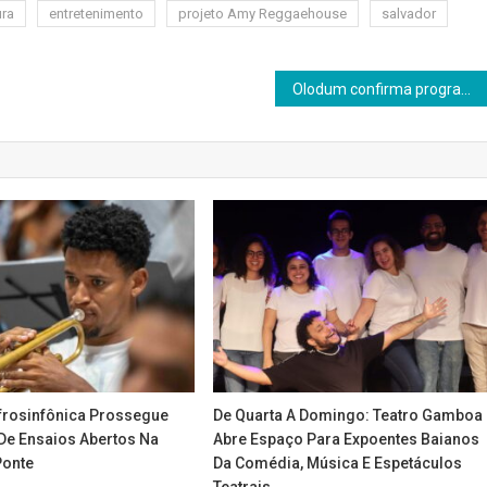
ura
entretenimento
projeto Amy Reggaehouse
salvador
Olodum confirma programação oficial para o Carnaval 2025
frosinfônica Prossegue
De Quarta A Domingo: Teatro Gamboa
e Ensaios Abertos Na
Abre Espaço Para Expoentes Baianos
Ponte
Da Comédia, Música E Espetáculos