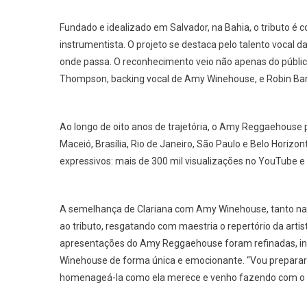
Fundado e idealizado em Salvador, na Bahia, o tributo é
instrumentista. O projeto se destaca pelo talento vocal d
onde passa. O reconhecimento veio não apenas do públ
Thompson, backing vocal de Amy Winehouse, e Robin Banerj
Ao longo de oito anos de trajetória, o Amy Reggaehouse pe
Maceió, Brasília, Rio de Janeiro, São Paulo e Belo Horiz
expressivos: mais de 300 mil visualizações no YouTube e 5
A semelhança de Clariana com Amy Winehouse, tanto na 
ao tributo, resgatando com maestria o repertório da arti
apresentações do Amy Reggaehouse foram refinadas, i
Winehouse de forma única e emocionante. “Vou preparar u
homenageá-la como ela merece e venho fazendo com o m