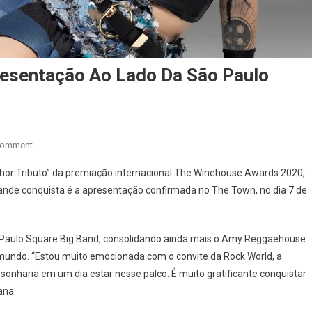
resentação Ao Lado Da São Paulo
On
Comment
Cantora
hor Tributo” da premiação internacional The Winehouse Awards 2020,
Clariana
nde conquista é a apresentação confirmada no The Town, no dia 7 de
Confirma
Apresentação
Ao
ão Paulo Square Big Band, consolidando ainda mais o Amy Reggaehouse
Lado
 mundo. “Estou muito emocionada com o convite da Rock World, a
Da
São
sonharia em um dia estar nesse palco. É muito gratificante conquistar
Paulo
ana.
Square