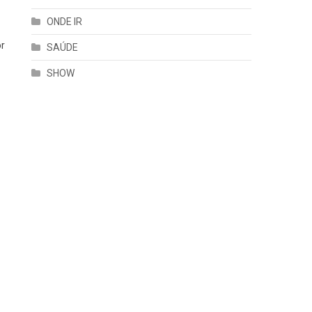
ONDE IR
or
SAÚDE
SHOW