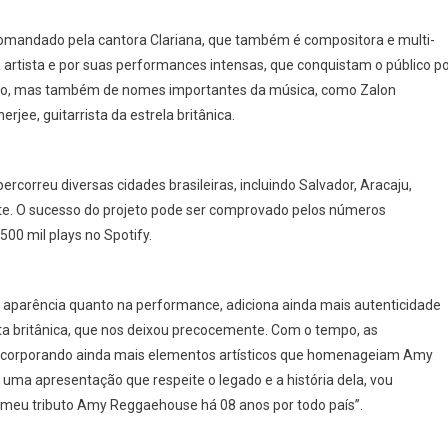
Big
Band
 comandado pela cantora Clariana, que também é compositora e multi-
a artista e por suas performances intensas, que conquistam o público p
ico, mas também de nomes importantes da música, como Zalon
ee, guitarrista da estrela britânica.
rcorreu diversas cidades brasileiras, incluindo Salvador, Aracaju,
onte. O sucesso do projeto pode ser comprovado pelos números
00 mil plays no Spotify.
aparência quanto na performance, adiciona ainda mais autenticidade
sta britânica, que nos deixou precocemente. Com o tempo, as
ncorporando ainda mais elementos artísticos que homenageiam Amy
ma apresentação que respeite o legado e a história dela, vou
eu tributo Amy Reggaehouse há 08 anos por todo país”.