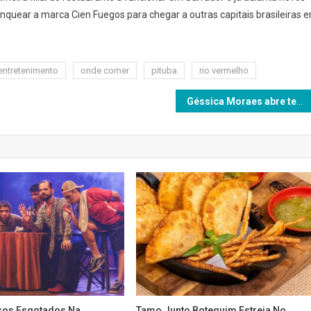
ranquear a marca Cien Fuegos para chegar a outras capitais brasileiras 
Confirma
Novo
Restaurante
Em
entretenimento
onde comer
pituba
rio vermelho
Salvador
Géssica Moraes abre temporada junina com show em São Sebastião do Passé
sos Esgotados Na
Tamo Junto Botequim Estreia No