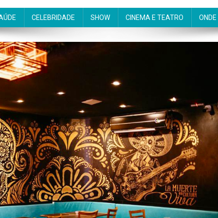
AÚDE
CELEBRIDADE
SHOW
CINEMA E TEATRO
ONDE 