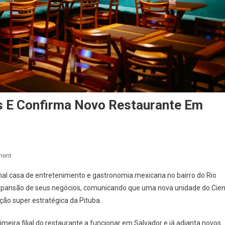
s E Confirma Novo Restaurante Em
On
ment
Cien
al casa de entretenimento e gastronomia mexicana no bairro do Rio
Fuegos
xpansão de seus negócios, comunicando que uma nova unidade do Cie
Completa
ção super estratégica da Pituba.
28
Anos
meira filial do restaurante a funcionar em Salvador e já adianta novos
E