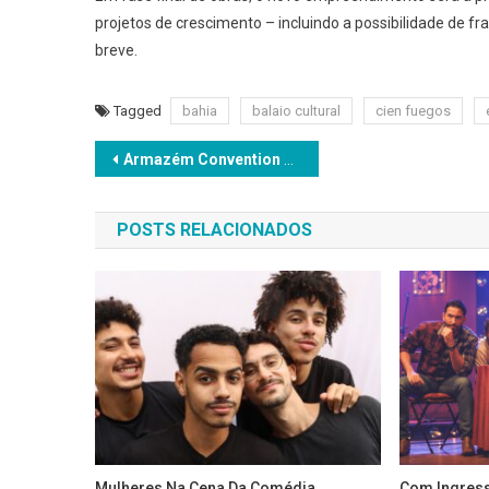
projetos de crescimento – incluindo a possibilidade de f
breve.
Tagged
bahia
balaio cultural
cien fuegos
Navegação
Armazém Convention abre as portas para turnê comemorativa de Thiaguinho
de
POSTS RELACIONADOS
Post
Mulheres Na Cena Da Comédia,
Com Ingres