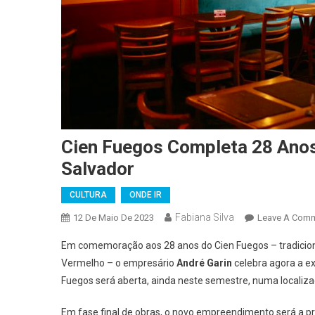
Cien Fuegos Completa 28 Ano
Salvador
CULTURA
ONDE IR
Fabiana Silva
12 De Maio De 2023
Leave A Com
Em comemoração aos 28 anos do Cien Fuegos – tradicion
Vermelho – o empresário
André Garin
celebra agora a e
Fuegos será aberta, ainda neste semestre, numa localiza
Em fase final de obras, o novo empreendimento será a pri