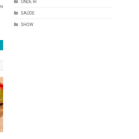
ONDE IR
em
SAÚDE
SHOW