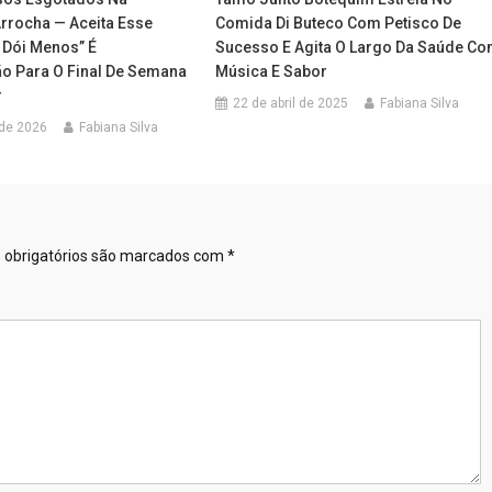
Arrocha — Aceita Esse
Comida Di Buteco Com Petisco De
 Dói Menos” É
Sucesso E Agita O Largo Da Saúde C
 Para O Final De Semana
Música E Sabor
r
22 de abril de 2025
Fabiana Silva
 de 2026
Fabiana Silva
obrigatórios são marcados com
*