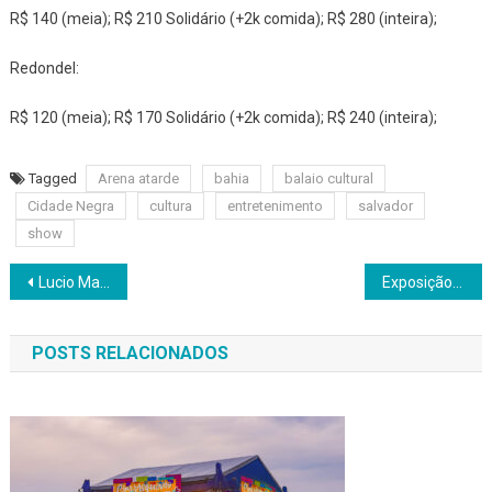
R$ 140 (meia); R$ 210 Solidário (+2k comida); R$ 280 (inteira);
Redondel:
R$ 120 (meia); R$ 170 Solidário (+2k comida); R$ 240 (inteira);
Tagged
Arena atarde
bahia
balaio cultural
Cidade Negra
cultura
entretenimento
salvador
show
Navegação
Lucio Mauro Rebento e Bruno Mazzeo no Teatro SESC Mansão do Transacção, em Salvador
Exposição “Yemanjá: Mar, memória e devoção” celebra a Rainha do Mar no bairro do Rio Vermelho
de
POSTS RELACIONADOS
Post