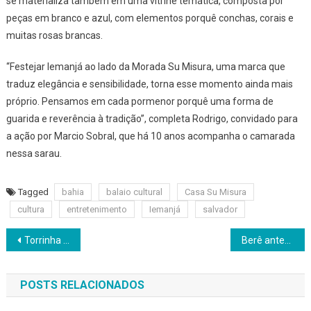
se materializa também em uma vitrine temática, composta por
peças em branco e azul, com elementos porquê conchas, corais e
muitas rosas brancas.
“Festejar Iemanjá ao lado da Morada Su Misura, uma marca que
traduz elegância e sensibilidade, torna esse momento ainda mais
próprio. Pensamos em cada pormenor porquê uma forma de
guarida e reverência à tradição”, completa Rodrigo, convidado para
a ação por Marcio Sobral, que há 10 anos acompanha o camarada
nessa sarau.
Tagged
bahia
balaio cultural
Casa Su Misura
cultura
entretenimento
Iemanjá
salvador
Navegação
Torrinha Club traz a mistura de ritmos com Belo, Matheus e Kauan e Timbalada
Berê antecipa festejos de 2 de Fevereiro com edição privativo da Bereguedê no Rio Vermelho
de
POSTS RELACIONADOS
Post