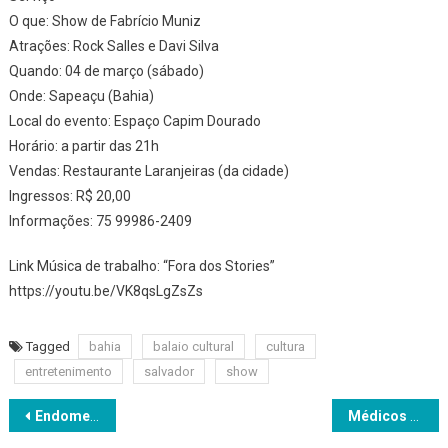
O que: Show de Fabrício Muniz
Atrações: Rock Salles e Davi Silva
Quando: 04 de março (sábado)
Onde: Sapeaçu (Bahia)
Local do evento: Espaço Capim Dourado
Horário: a partir das 21h
Vendas: Restaurante Laranjeiras (da cidade)
Ingressos: R$ 20,00
Informações: 75 99986-2409
Link Música de trabalho: “Fora dos Stories”
https://youtu.be/VK8qsLgZsZs
Tagged
bahia
balaio cultural
cultura
entretenimento
salvador
show
Navegação
Endometriose já afeta mais de 8 milhões de brasileiras e pode causar até infertilidade
Médicos do NEF são selecionados para programa de aperfeiçoamento em São Paulo