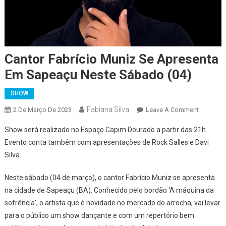
Cantor Fabrício Muniz Se Apresenta
Em Sapeaçu Neste Sábado (04)
SHOW
Fabiana Silva
On
2 De Março De 2023
Leave A Comment
Cantor
Show será realizado no Espaço Capim Dourado a partir das 21h.
Fabrício
Evento conta também com apresentações de Rock Salles e Davi
Muniz
Silva.
Se
Apresent
Neste sábado (04 de março), o cantor Fabrício Muniz se apresenta
Em
na cidade de Sapeaçu (BA). Conhecido pelo bordão ‘A máquina da
Sapeaçu
Neste
sofrência’, o artista que é novidade no mercado do arrocha, vai levar
Sábado
para o público um show dançante e com um repertório bem
(04)