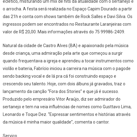
eclético, misturando um mix de hits da atualidade com o sertanejo e
o arrocha. A festa será realizada no Espaço Capim Dourado a partir
das 21h e conta com shows também de Rock Salles e Davi Silva. Os
ingressos podem ser encontrados no Restaurante Laranjeiras com
valor de R$ 20,00. Mais informações através do 75 99986-2409.
Natural da cidade de Castro Alves (BA) e apaixonado pela música
desde criança, uma admiração pela arte que começou a surgir
quando frequentava a igreja e aprendeu a tocar instrumentos como
violão e bateria, Fabrício iniciou a carreira na música com o pagode
sendo backing vocal e de lá pra cá foi construindo espaço e
crescendo seu talento. Hoje, com dois álbuns já gravados, traz o
lançamento da canção “Fora dos Stories” e que já é sucesso.
Produzido pelo empresário Vitor Araújo, diz ser admirador do
sertanejo e tem na veia influências de nomes como Gusttavo Lima,
Leonardo e Toque Dez. “Expressar sentimentos e histórias através
da música é minha maior qualidade”, comenta o cantor.
Serviço