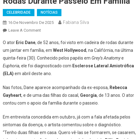
Rodas Durante Passeio Em Família
CELEBRIDADE
NOTÍCIAS
Fabiana Silva
16 De Novembro De 2025
On
Leave A Comment
Diagnosticado
O ator
Eric Dane
, de 52 anos, foi visto em cadeira de rodas durante
Com
um jantar em família, em
West Hollywood
, na Califórnia, na última
ELA,
quinta-feira (30). Conhecido pelos papéis em
Grey’s Anatomy
e
Astro
Euphoria
, ele foi diagnosticado com
De
Esclerose Lateral Amiotrófica
‘Grey’s
(ELA)
em abril deste ano.
Anatomy’
Usa
Nas fotos, Dane aparece acompanhado da ex-esposa,
Rebecca
Cadeira
Gayheart
, e de uma das filhas do casal,
Georgia
, de 13 anos. O ator
De
contou com o apoio da família durante o passeio.
Rodas
Durante
Em entrevista concedida em outubro, já com a fala afetada pelos
Passeio
sintomas da doença, o artista comentou sobre o diagnóstico.
Em
“Tenho duas filhas em casa. Quero vê-las se formarem, se casarem,
Família