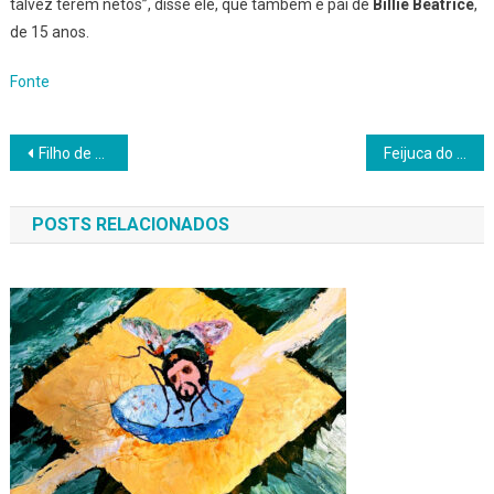
talvez terem netos”, disse ele, que também é pai de
Billie Beatrice
,
de 15 anos.
Fonte
Navegação
Filho de Marília Mendonça participa da festa de 57 anos da avó Ruth Moreira
Feijuca do Bão celebra 10 anos da marca em uma das maiores feijoadas de Salvador
de
POSTS RELACIONADOS
Post