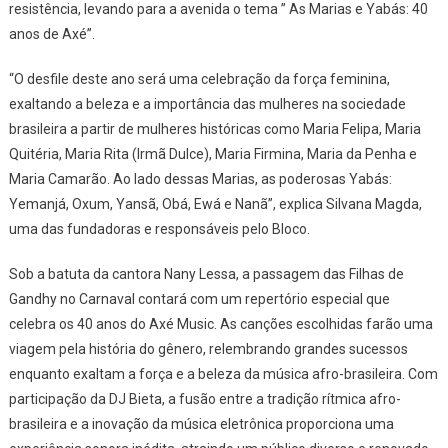
Hom
resistência, levando para a avenida o tema ” As Marias e Yabás: 40
Às
anos de Axé”.
Mari
E
“O desfile deste ano será uma celebração da força feminina,
Yabá
exaltando a beleza e a importância das mulheres na sociedade
E
brasileira a partir de mulheres históricas como Maria Felipa, Maria
Tribu
Quitéria, Maria Rita (Irmã Dulce), Maria Firmina, Maria da Penha e
Aos
Maria Camarão. Ao lado dessas Marias, as poderosas Yabás:
40
Yemanjá, Oxum, Yansã, Obá, Ewá e Nanã”, explica Silvana Magda,
Anos
uma das fundadoras e responsáveis pelo Bloco.
Do
Axé
Sob a batuta da cantora Nany Lessa, a passagem das Filhas de
Gandhy no Carnaval contará com um repertório especial que
celebra os 40 anos do Axé Music. As canções escolhidas farão uma
viagem pela história do gênero, relembrando grandes sucessos
enquanto exaltam a força e a beleza da música afro-brasileira. Com
participação da DJ Bieta, a fusão entre a tradição rítmica afro-
brasileira e a inovação da música eletrônica proporciona uma