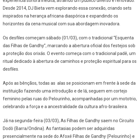
experiência sonora inédita, atraindo um público diverso e renovado.
Desde 2014, DJ Bieta vem explorando essa conexão, criando sets
inspirados na herança africana diaspórica e expandindo os
horizontes da cena musical com sua abordagem inovadora.
Os desfiles começam sábado (01/03), com o tradicional “Esquenta
das Filhas de Gandhy”, marcando a abertura oficial dos festejos sob
a proteção dos orixás. O evento começa com o tradicional padê, um
ritual dedicado à abertura de caminhos e proteção espiritual para os
desfiles.
Após as bênçãos, todas as alas se posicionam em frente à sede da
instituição fazendo uma introdução e de lá, seguem em cortejo
feminino pelas ruas do Pelourinho, acompanhadas por um mototrio,
celebrando a força e a ancestralidade da cultura afro-brasileira.
Já na segunda-feira (03/03), As Filhas de Gandhy saem no Circuito
Dodô (Barra/Ondina). As fantasias podem ser adquiridas
presencialmente na sede do Afoxé Filhas de Gandhy (Pelourinho) e