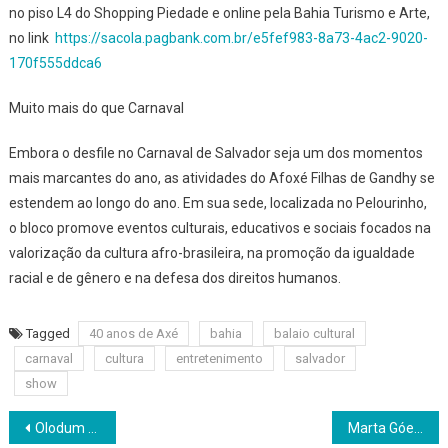
no piso L4 do Shopping Piedade e online pela Bahia Turismo e Arte,
no link
https://sacola.pagbank.com.br/e5fef983-8a73-4ac2-9020-
170f555ddca6
Muito mais do que Carnaval
Embora o desfile no Carnaval de Salvador seja um dos momentos
mais marcantes do ano, as atividades do Afoxé Filhas de Gandhy se
estendem ao longo do ano. Em sua sede, localizada no Pelourinho,
o bloco promove eventos culturais, educativos e sociais focados na
valorização da cultura afro-brasileira, na promoção da igualdade
racial e de gênero e na defesa dos direitos humanos.
Tagged
40 anos de Axé
bahia
balaio cultural
carnaval
cultura
entretenimento
salvador
show
Navegação
Olodum confirma programação oficial para o Carnaval 2025
Marta Góes confirma camarote no Carnaval 2025