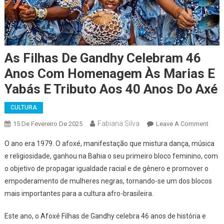
As Filhas De Gandhy Celebram 46
Anos Com Homenagem Às Marias E
Yabás E Tributo Aos 40 Anos Do Axé
CULTURA
Fabiana Silva
On
15 De Fevereiro De 2025
Leave A Comment
As
O ano era 1979. O afoxé, manifestação que mistura dança, música
Filha
e religiosidade, ganhou na Bahia o seu primeiro bloco feminino, com
De
o objetivo de propagar igualdade racial e de gênero e promover o
Gand
empoderamento de mulheres negras, tornando-se um dos blocos
Cele
46
mais importantes para a cultura afro-brasileira.
Anos
Com
Este ano, o Afoxé Filhas de Gandhy celebra 46 anos de história e