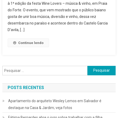
à 1ª edição da festa Wine Lovers – música & vinho, em Praia
Festa
do Forte. O evento, que vem mostrado que o público baiano
Wine
gosta de unir boa música, diversão e vinho, dessa vez
Lovers,
Em
desembarca no paraíso e acontece dentro do Castelo Garcia
Praia
D’avila, […]
Do
Forte
Continue lendo
Pesquisar
por:
POSTS RECENTES
Apartamento do arquiteto Wesley Lemos em Salvador é
destaque na Casa & Jardim; veja fotos
Fátima Bernardes abre o jogo sobre trabalhar com a filha