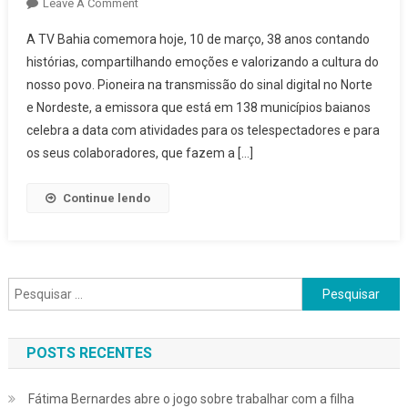
On
Leave A Comment
TV
A TV Bahia comemora hoje, 10 de março, 38 anos contando
Bahia
histórias, compartilhando emoções e valorizando a cultura do
Celebra
nosso povo. Pioneira na transmissão do sinal digital no Norte
38
e Nordeste, a emissora que está em 138 municípios baianos
Anos
Com
celebra a data com atividades para os telespectadores e para
Atividade
os seus colaboradores, que fazem a […]
Para
Telespectadores
Continue lendo
E
Colaboradores
Pesquisar
por:
POSTS RECENTES
Fátima Bernardes abre o jogo sobre trabalhar com a filha