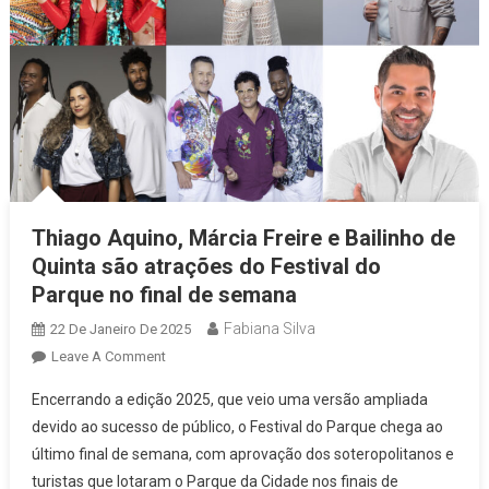
Thiago Aquino, Márcia Freire e Bailinho de
Quinta são atrações do Festival do
Parque no final de semana
Fabiana Silva
22 De Janeiro De 2025
On
Leave A Comment
Thiago
Encerrando a edição 2025, que veio uma versão ampliada
Aquino,
devido ao sucesso de público, o Festival do Parque chega ao
Márcia
último final de semana, com aprovação dos soteropolitanos e
Freire
turistas que lotaram o Parque da Cidade nos finais de
E