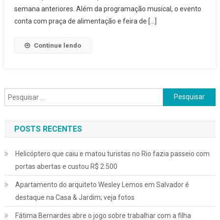
Bailinho
semana anteriores. Além da programação musical, o evento
De
conta com praça de alimentação e feira de […]
Quinta
São
Continue lendo
Atrações
Do
Festival
Do
Pesquisar
Parque
por:
No
Final
POSTS RECENTES
De
Semana
Helicóptero que caiu e matou turistas no Rio fazia passeio com
portas abertas e custou R$ 2.500
Apartamento do arquiteto Wesley Lemos em Salvador é
destaque na Casa & Jardim; veja fotos
Fátima Bernardes abre o jogo sobre trabalhar com a filha