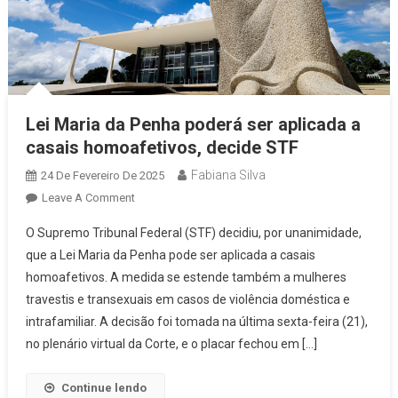
Lei Maria da Penha poderá ser aplicada a
casais homoafetivos, decide STF
Fabiana Silva
24 De Fevereiro De 2025
On
Leave A Comment
Lei
O Supremo Tribunal Federal (STF) decidiu, por unanimidade,
Maria
que a Lei Maria da Penha pode ser aplicada a casais
Da
homoafetivos. A medida se estende também a mulheres
Penha
travestis e transexuais em casos de violência doméstica e
Poderá
Ser
intrafamiliar. A decisão foi tomada na última sexta-feira (21),
Aplicada
no plenário virtual da Corte, e o placar fechou em […]
A
Casais
Continue lendo