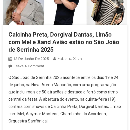
Calcinha Preta, Dorgival Dantas, Limão
com Mel e Xand Avião estão no São João
de Serrinha 2025
Fabiana Silva
13 De Junho De 2025
On
Leave A Comment
Calcinha
O São João de Serrinha 2025 acontece entre os dias 19 e 24
Preta,
de junho, na Nova Arena Marianão, com uma programação
Dorgival
que inclui mais de 50 atrações e destaca o forró como ritmo
Dantas,
central da festa. A abertura do evento, na quinta-feira (19),
Limão
Com
contará com shows de Calcinha Preta, Dorgival Dantas, Limão
Mel
com Mel, Alcymar Monteiro, Chambinho do Acordeon,
E
Orquestra Sanfônica […]
Xand