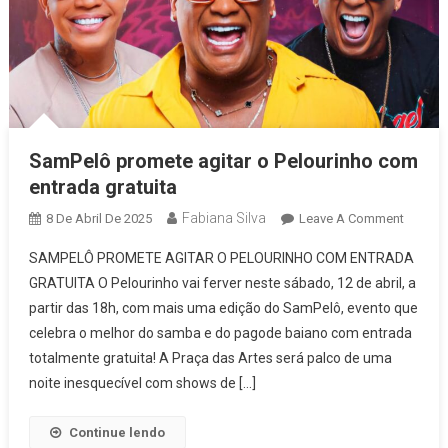
SamPelô promete agitar o Pelourinho com
entrada gratuita
Fabiana Silva
On
8 De Abril De 2025
Leave A Comment
SamPel
SAMPELÔ PROMETE AGITAR O PELOURINHO COM ENTRADA
Promet
GRATUITA O Pelourinho vai ferver neste sábado, 12 de abril, a
Agitar
partir das 18h, com mais uma edição do SamPelô, evento que
O
celebra o melhor do samba e do pagode baiano com entrada
Pelouri
Com
totalmente gratuita! A Praça das Artes será palco de uma
Entrada
noite inesquecível com shows de […]
Gratuita
Continue lendo