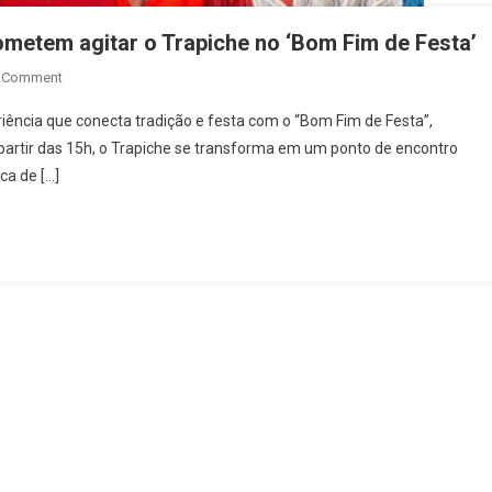
ometem agitar o Trapiche no ‘Bom Fim de Festa’
On
A Comment
Jau,
riência que conecta tradição e festa com o “Bom Fim de Festa”,
Filhos
partir das 15h, o Trapiche se transforma em um ponto de encontro
De
ca de […]
Jorge
E
Sambaiana
Prometem
Agitar
O
Trapiche
No
‘Bom
Fim
De
Festa’