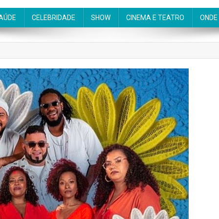
AÚDE
CELEBRIDADE
SHOW
CINEMA E TEATRO
ONDE 