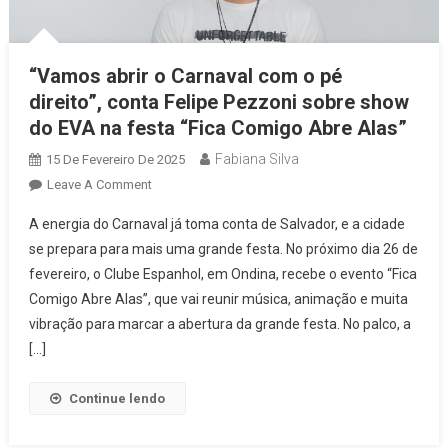
“Vamos abrir o Carnaval com o pé
direito”, conta Felipe Pezzoni sobre show
do EVA na festa “Fica Comigo Abre Alas”
Fabiana Silva
15 De Fevereiro De 2025
On
Leave A Comment
“Vamos
A energia do Carnaval já toma conta de Salvador, e a cidade
Abrir
se prepara para mais uma grande festa. No próximo dia 26 de
O
fevereiro, o Clube Espanhol, em Ondina, recebe o evento “Fica
Carnaval
Comigo Abre Alas”, que vai reunir música, animação e muita
Com
O
vibração para marcar a abertura da grande festa. No palco, a
Pé
[…]
Direito”,
Conta
Continue lendo
Felipe
Pezzoni