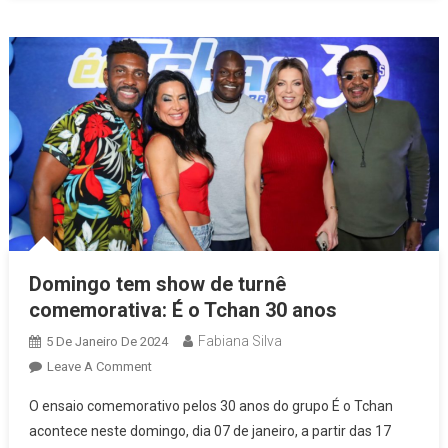
Sobre
Show
Do
EVA
Na
Festa
“Fica
Comigo
Abre
Alas”
Domingo tem show de turnê
comemorativa: É o Tchan 30 anos
Fabiana Silva
5 De Janeiro De 2024
On
Leave A Comment
Domingo
O ensaio comemorativo pelos 30 anos do grupo É o Tchan
Tem
acontece neste domingo, dia 07 de janeiro, a partir das 17
Show