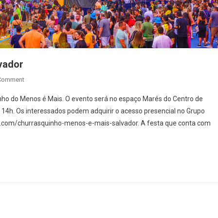
vador
On
 Comment
Churrasquinho
inho do Menos é Mais. O evento será no espaço Marés do Centro de
Menos
as 14h. Os interessados podem adquirir o acesso presencial no Grupo
É
sse.com/churrasquinho-menos-e-mais-salvador. A festa que conta com
Mais
Em
Salvador